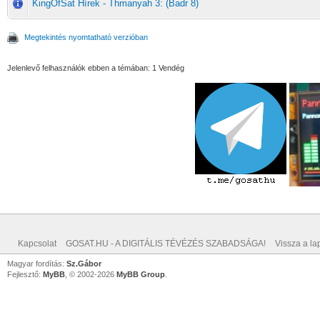
KingOfSat Hírek - Thmanyah 3: (Badr 8)
Megtekintés nyomtatható verzióban
Jelenlevő felhasználók ebben a témában: 1 Vendég
Kapcsolat
GOSAT.HU - A DIGITÁLIS TÉVÉZÉS SZABADSÁGA!
Vissza a lap
Magyar fordítás:
Sz.Gábor
Fejlesztő:
MyBB
, © 2002-2026
MyBB Group
.