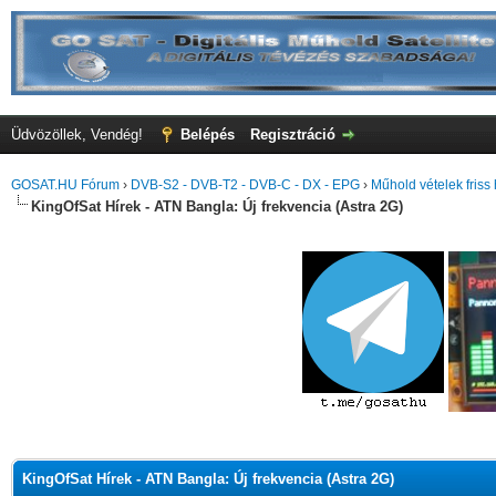
Üdvözöllek, Vendég!
Belépés
Regisztráció
GOSAT.HU Fórum
›
DVB-S2 - DVB-T2 - DVB-C - DX - EPG
›
Műhold vételek friss 
KingOfSat Hírek - ATN Bangla: Új frekvencia (Astra 2G)
KingOfSat Hírek - ATN Bangla: Új frekvencia (Astra 2G)