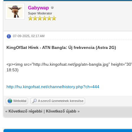
Gabywap
Super Moderator
07-09-2025, 02:17 AM
KingOfSat Hírek - ATN Bangla: Új frekvencia (Astra 2G)
<p><img src="http://hu.kingofsat.net/jpg/atn-bangla.jpg" height="3
18:53)
http://hu.kingofsat.net/channelhistory.php?ch=444
Weboldal
A szerző üzeneteinek keresése
«
Következő régebbi
|
Következő újabb
»