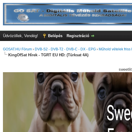
Üdvözöllek, Vendég!
Belépés
Regisztráció
GOSAT.HU Fórum
›
DVB-S2 - DVB-T2 - DVB-C - DX - EPG
›
Műhold vételek friss 
KingOfSat Hírek - TGRT EU HD: (Türksat 4A)
sweetli