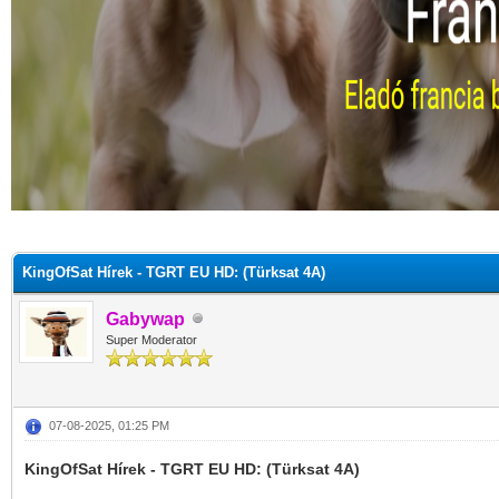
KingOfSat Hírek - TGRT EU HD: (Türksat 4A)
Gabywap
Super Moderator
07-08-2025, 01:25 PM
KingOfSat Hírek - TGRT EU HD: (Türksat 4A)