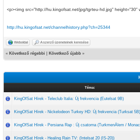
<p><img src="http://hu.kingofsat.net/jpg/tgrteu-hd.jpg" height="3
http://hu.kingofsat.net/channelhistory.php?ch=25344
Weboldal
A szerző üzeneteinek keresése
«
Következő régebbi
|
Következő újabb
»
Téma:
KingOfSat Hírek - Teleclub Italia: Új frekvencia (Eutelsat 9B)
KingOfSat Hírek - Nickelodeon Turkey HD: Új frekvencia (Turksat 5B
KingOfSat Hírek - Persiana Rap : Új csatorna (TurkmenÄlem / Monac
KingOfSat Hírek - Healing Rain TV: (Intelsat 20 (IS-20))