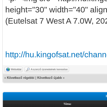
height="30" width="40" align
(Eutelsat 7 West A 7.0W, 20
http://hu.kingofsat.net/cha
Weboldal
A szerző üzeneteinek keresése
«
Következő régebbi
|
Következő újabb
»
Téma: