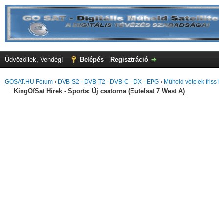
Üdvözöllek, Vendég!
Belépés
Regisztráció
GOSAT.HU Fórum
›
DVB-S2 - DVB-T2 - DVB-C - DX - EPG
›
Műhold vételek friss 
KingOfSat Hírek - Sports: Új csatorna (Eutelsat 7 West A)