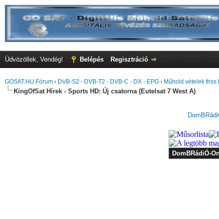
Üdvözöllek, Vendég!
Belépés
Regisztráció
GOSAT.HU Fórum
›
DVB-S2 - DVB-T2 - DVB-C - DX - EPG
›
Műhold vételek friss 
KingOfSat Hírek - Sports HD: Új csatorna (Eutelsat 7 West A)
DomBRádiÓ