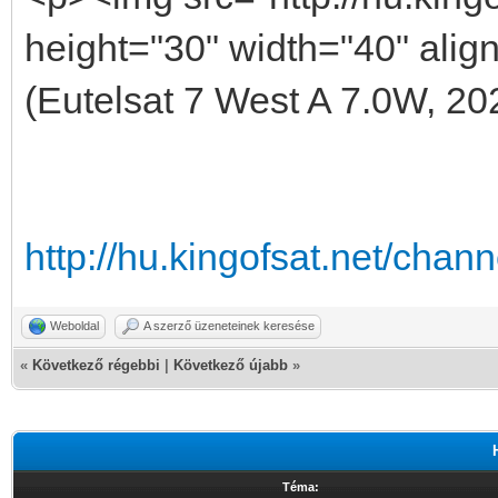
height="30" width="40" alig
(Eutelsat 7 West A 7.0W, 20
http://hu.kingofsat.net/cha
Weboldal
A szerző üzeneteinek keresése
«
Következő régebbi
|
Következő újabb
»
Téma: