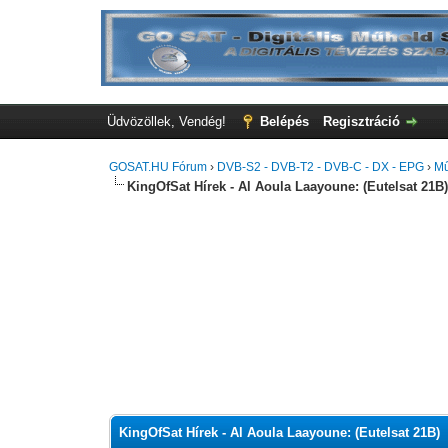
Üdvözöllek, Vendég!
Belépés
Regisztráció
GOSAT.HU Fórum
›
DVB-S2 - DVB-T2 - DVB-C - DX - EPG
›
Mű
KingOfSat Hírek - Al Aoula Laayoune: (Eutelsat 21B
0 szavazat - átlag 0
1
2
3
4
5
KingOfSat Hírek - Al Aoula Laayoune: (Eutelsat 21B)