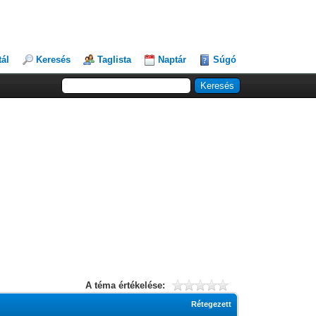
tál
Keresés
Taglista
Naptár
Súgó
A téma értékelése:
Rétegezett