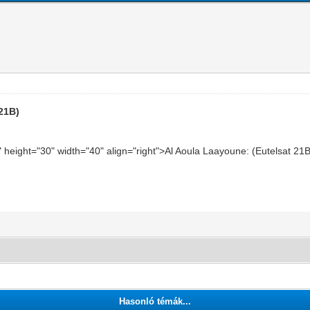
 21B)
g" height="30" width="40" align="right">Al Aoula Laayoune: (Eutelsat 2
Hasonló témák...