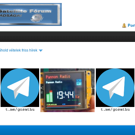
Por
hold vételek friss hírek
)