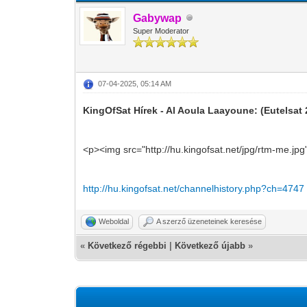
Gabywap
Super Moderator
07-04-2025, 05:14 AM
KingOfSat Hírek - Al Aoula Laayoune: (Eutelsat
<p><img src="http://hu.kingofsat.net/jpg/rtm-me.jp
http://hu.kingofsat.net/channelhistory.php?ch=4747
Weboldal
A szerző üzeneteinek keresése
«
Következő régebbi
|
Következő újabb
»