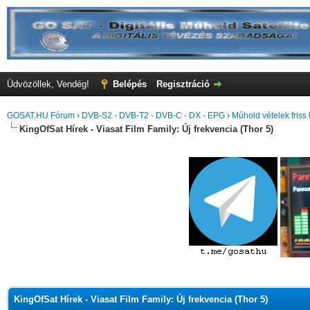
Üdvözöllek, Vendég!
Belépés
Regisztráció
GOSAT.HU Fórum
›
DVB-S2 - DVB-T2 - DVB-C - DX - EPG
›
Műhold vételek friss 
KingOfSat Hírek - Viasat Film Family: Új frekvencia (Thor 5)
KingOfSat Hírek - Viasat Film Family: Új frekvencia (Thor 5)