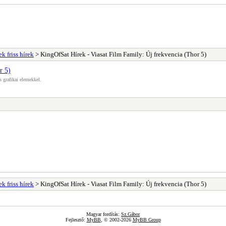
k friss hírek
> KingOfSat Hírek - Viasat Film Family: Új frekvencia (Thor 5)
r 5)
s grafikai elemekkel.
k friss hírek
> KingOfSat Hírek - Viasat Film Family: Új frekvencia (Thor 5)
Magyar fordítás:
Sz.Gábor
Fejlesztő:
MyBB
, © 2002-2026
MyBB Group