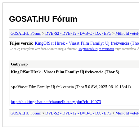
GOSAT.HU Fórum
GOSAT.HU Fórum
>
DVB-S2 - DVB-T2 - DVB-C - DX - EPG
>
Műhold vétele
Teljes verzió:
KingOfSat Hírek - Viasat Film Family: Új frekvencia (Tho
Jelenleg könnyített verzióban tekinted meg a fórumot.
Megtekintés teljes verzióban
teljes formázással é
Gabywap
KingOfSat Hírek - Viasat Film Family: Új frekvencia (Thor 5)
<p>Viasat Film Family: Új frekvencia (Thor 5 0.8W, 2025-06-19 18:41)
http://hu.kingofsat.net/channelhistory.php?ch=10073
GOSAT.HU Fórum
>
DVB-S2 - DVB-T2 - DVB-C - DX - EPG
>
Műhold vétele