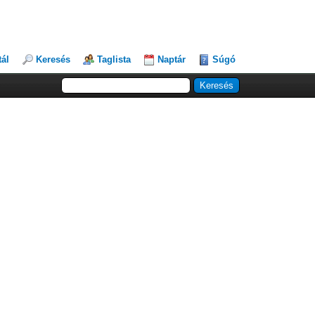
tál
Keresés
Taglista
Naptár
Súgó