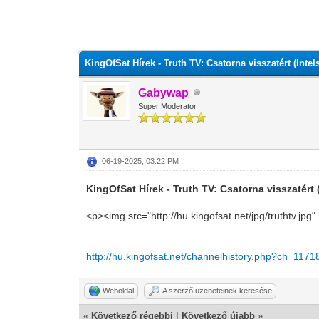
0 szavazat - átlag 0
1
2
3
4
5
KingOfSat Hírek - Truth TV: Csatorna visszatért (Intels
Gabywap
Super Moderator
06-19-2025, 03:22 PM
KingOfSat Hírek - Truth TV: Csatorna visszatért (
<p><img src="http://hu.kingofsat.net/jpg/truthtv.jpg
http://hu.kingofsat.net/channelhistory.php?ch=1171
Weboldal
A szerző üzeneteinek keresése
«
Következő régebbi
|
Következő újabb
»