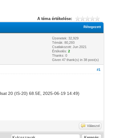
A téma értékelése:
Rétegezett
Üzenetek: 32,929
Témák: 80,293
Csatlakozott: Jun 2021
Értékelés:
2
Thanks: 0
Given 47 thank(s) in 38 post(s)
#1
telsat 20 (IS-20) 68.5E, 2025-06-19 14:49)
Válaszol