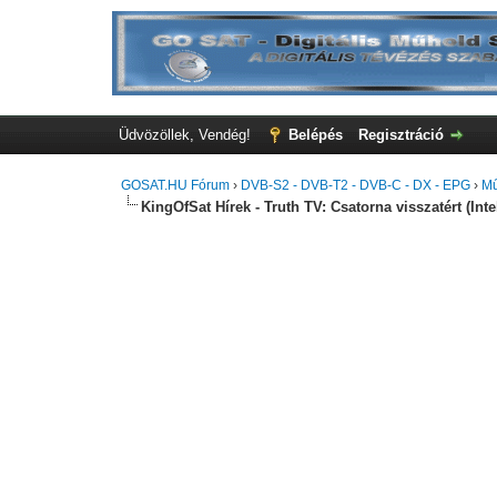
Üdvözöllek, Vendég!
Belépés
Regisztráció
GOSAT.HU Fórum
›
DVB-S2 - DVB-T2 - DVB-C - DX - EPG
›
Mű
KingOfSat Hírek - Truth TV: Csatorna visszatért (Intel