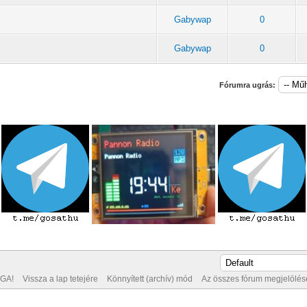
Gabywap
0
Gabywap
0
Fórumra ugrás:
GA!
Vissza a lap tetejére
Könnyített (archív) mód
Az összes fórum megjelölése