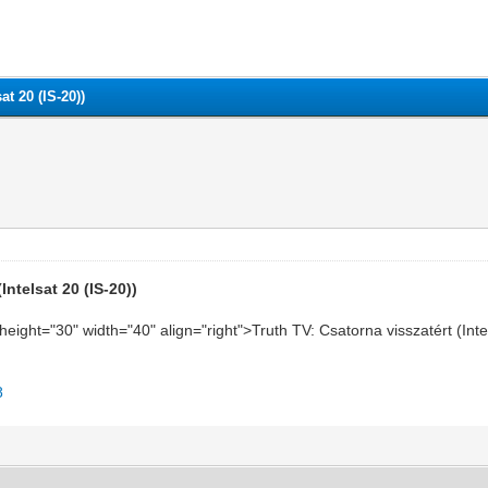
at 20 (IS-20))
Intelsat 20 (IS-20))
" height="30" width="40" align="right">Truth TV: Csatorna visszatért (In
8