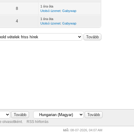
1 óra óta
8
Utolsó üzenet
:
Gabywap
1 óra óta
4
Utolsó üzenet
:
Gabywap
 olvasottként.
RSS hírforrás
Idő:
08-07-2026, 04:07 AM