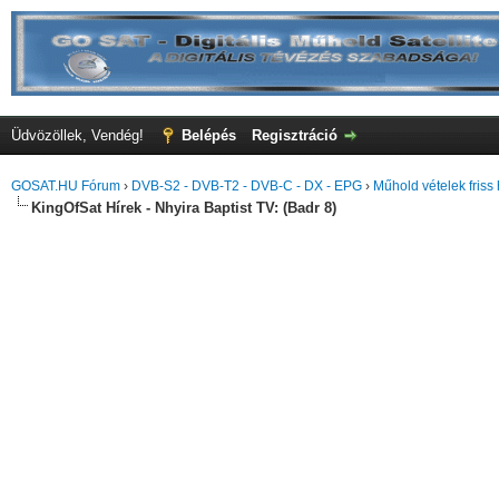
Üdvözöllek, Vendég!
Belépés
Regisztráció
GOSAT.HU Fórum
›
DVB-S2 - DVB-T2 - DVB-C - DX - EPG
›
Műhold vételek friss 
KingOfSat Hírek - Nhyira Baptist TV: (Badr 8)