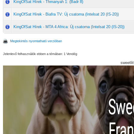
KingOfSat Hírek - Thmanyah 1: (Badr 8)
KingOfSat Hírek - Biafra TV: Új csatorna (Intelsat 20 (IS-20))
KingOfSat Hírek - MTA 4 Africa: Új csatorna (Intelsat 20 (IS-20))
Megtekintés nyomtatható verzióban
Jelenlevő felhasználók ebben a témában: 1 Vendég
sweetli