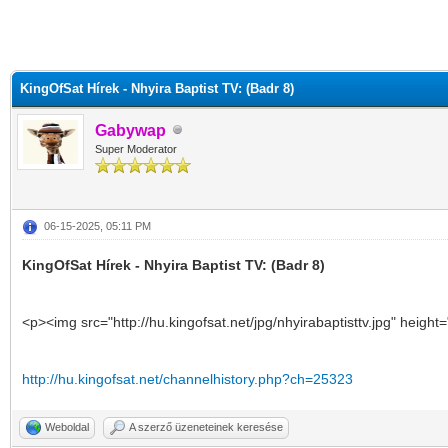
KingOfSat Hírek - Nhyira Baptist TV: (Badr 8)
Gabywap
Super Moderator
06-15-2025, 05:11 PM
KingOfSat Hírek - Nhyira Baptist TV: (Badr 8)
<p><img src="http://hu.kingofsat.net/jpg/nhyirabaptisttv.jpg" heigh
http://hu.kingofsat.net/channelhistory.php?ch=25323
Weboldal
A szerző üzeneteinek keresése