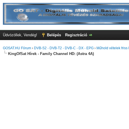
Üdvözöllek, Vendég!
Belépés
Regisztráció
GOSAT.HU Fórum
›
DVB-S2 - DVB-T2 - DVB-C - DX - EPG
›
Műhold vételek friss 
KingOfSat Hírek - Family Channel HD: (Astra 4A)