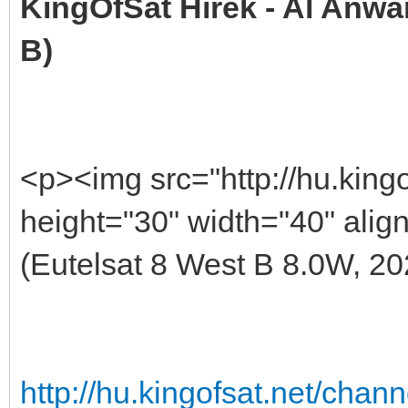
KingOfSat Hírek - Al Anwar
B)
<p><img src="http://hu.kingo
height="30" width="40" align
(Eutelsat 8 West B 8.0W, 20
http://hu.kingofsat.net/cha