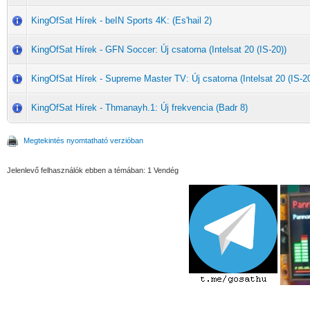
KingOfSat Hírek - beIN Sports 4K: (Es'hail 2)
KingOfSat Hírek - GFN Soccer: Új csatorna (Intelsat 20 (IS-20))
KingOfSat Hírek - Supreme Master TV: Új csatorna (Intelsat 20 (IS-20
KingOfSat Hírek - Thmanayh.1: Új frekvencia (Badr 8)
Megtekintés nyomtatható verzióban
Jelenlevő felhasználók ebben a témában: 1 Vendég