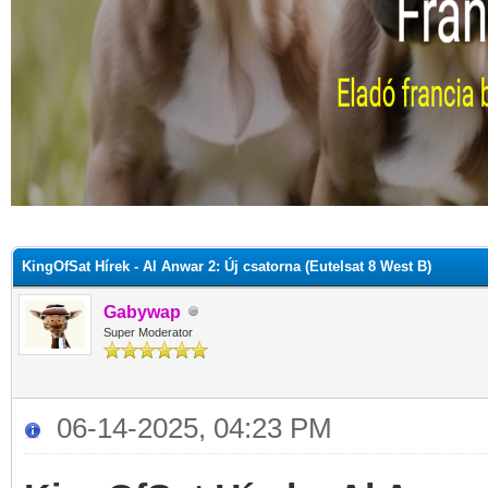
KingOfSat Hírek - Al Anwar 2: Új csatorna (Eutelsat 8 West B)
Gabywap
Super Moderator
06-14-2025, 04:23 PM