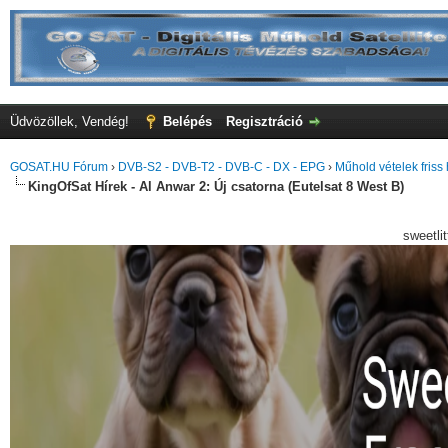
Üdvözöllek, Vendég!
Belépés
Regisztráció
GOSAT.HU Fórum
›
DVB-S2 - DVB-T2 - DVB-C - DX - EPG
›
Műhold vételek friss 
KingOfSat Hírek - Al Anwar 2: Új csatorna (Eutelsat 8 West B)
sweetli