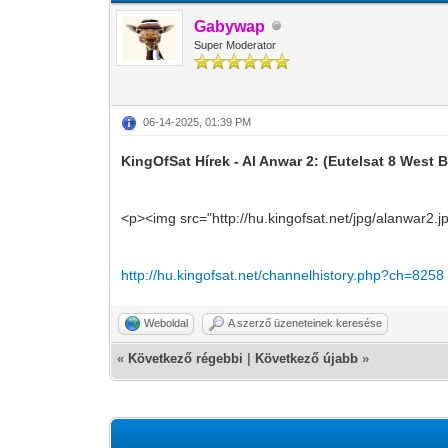
Gabywap
Super Moderator
06-14-2025, 01:39 PM
KingOfSat Hírek - Al Anwar 2: (Eutelsat 8 West B
<p><img src="http://hu.kingofsat.net/jpg/alanwar2.j
http://hu.kingofsat.net/channelhistory.php?ch=8258
Weboldal
A szerző üzeneteinek keresése
«
Következő régebbi
|
Következő újabb
»