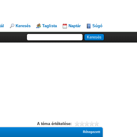
tál
Keresés
Taglista
Naptár
Súgó
A téma értékelése:
Rétegezett