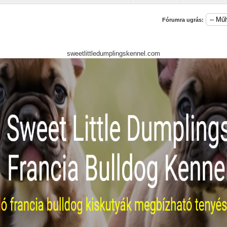
Fórumra ugrás:
sweetlittledumplingskennel.com