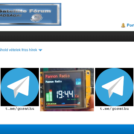
Por
hold vételek friss hírek