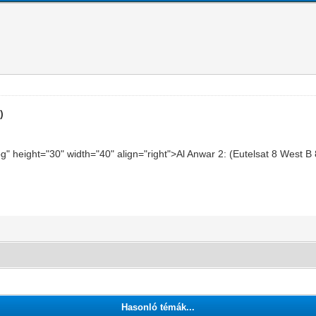
)
pg" height="30" width="40" align="right">Al Anwar 2: (Eutelsat 8 West 
Hasonló témák...