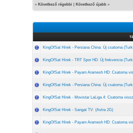
«
Következő régebbi
|
Következő újabb
»
T
KingOfSat Hírek - Persiana China: Új csatorna (T
KingOfSat Hírek - TRT Spor HD: Új frekvencia (Turk
KingOfSat Hírek - Payam Aramesh HD: Csatorna vi
KingOfSat Hírek - Persiana China: Új csatorna (T
KingOfSat Hírek - Movistar LaLiga 4: Csatorna vissz
KingOfSat Hírek - Sangat TV: (Astra 2G)
KingOfSat Hírek - Payam Aramesh HD: Csatorna vi