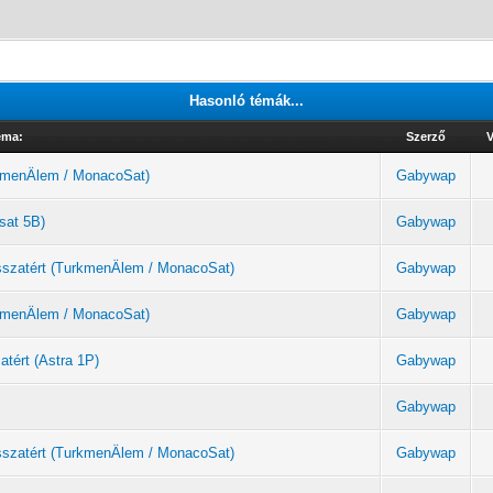
Hasonló témák...
éma:
Szerző
V
urkmenÄlem / MonacoSat)
Gabywap
sat 5B)
Gabywap
sszatért (TurkmenÄlem / MonacoSat)
Gabywap
urkmenÄlem / MonacoSat)
Gabywap
atért (Astra 1P)
Gabywap
Gabywap
sszatért (TurkmenÄlem / MonacoSat)
Gabywap