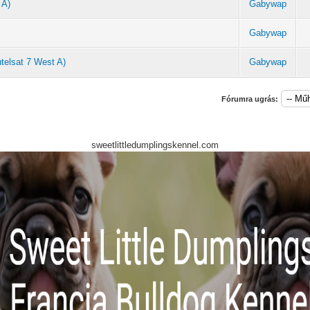
 A)
Gabywap
Gabywap
telsat 7 West A)
Gabywap
Fórumra ugrás:
sweetlittledumplingskennel.com