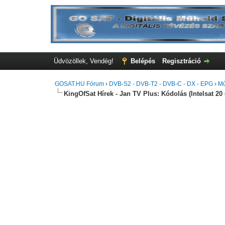
Üdvözöllek, Vendég!
Belépés
Regisztráció
GOSAT.HU Fórum
›
DVB-S2 - DVB-T2 - DVB-C - DX - EPG
›
Mű
KingOfSat Hírek - Jan TV Plus: Kódolás (Intelsat 20 (