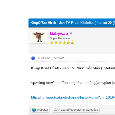
0 szavazat - átlag 0
1
2
3
4
5
KingOfSat Hírek - Jan TV Plus: Kódolás (Intelsat 20 (I
Gabywap
Super Moderator
05-23-2025, 05:29 AM
KingOfSat Hírek - Jan TV Plus: Kódolás (Intelsat
<p><img src="http://hu.kingofsat.net/jpg/jantvplus.
http://hu.kingofsat.net/channelhistory.php?ch=1816
Weboldal
A szerző üzeneteinek keresése