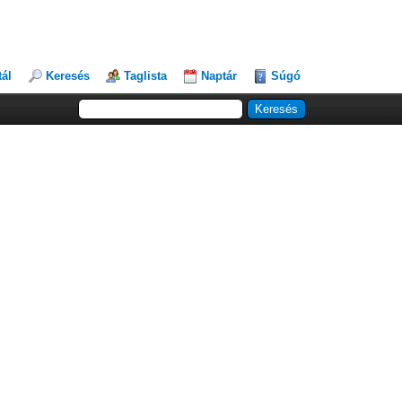
tál
Keresés
Taglista
Naptár
Súgó