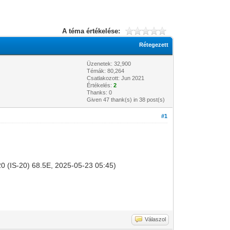
A téma értékelése:
Rétegezett
Üzenetek: 32,900
Témák: 80,264
Csatlakozott: Jun 2021
Értékelés:
2
Thanks: 0
Given 47 thank(s) in 38 post(s)
#1
 20 (IS-20) 68.5E, 2025-05-23 05:45)
Válaszol