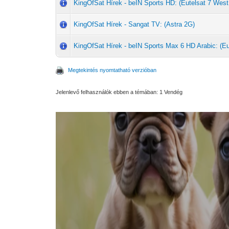
KingOfSat Hírek - beIN Sports HD: (Eutelsat 7 West
KingOfSat Hírek - Sangat TV: (Astra 2G)
KingOfSat Hírek - beIN Sports Max 6 HD Arabic: (Eu
Megtekintés nyomtatható verzióban
Jelenlevő felhasználók ebben a témában: 1 Vendég