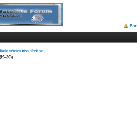
Por
hold vételek friss hírek
IS-20))