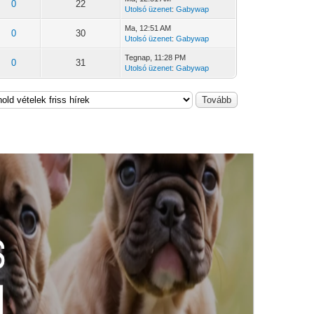
0
22
Utolsó üzenet
:
Gabywap
Ma
, 12:51 AM
0
30
Utolsó üzenet
:
Gabywap
Tegnap
, 11:28 PM
0
31
Utolsó üzenet
:
Gabywap