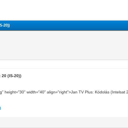
S-20))
 20 (IS-20))
jpg" height="30" width="40" align="right">Jan TV Plus: Kódolás (Intelsat
4