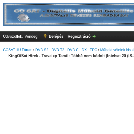
Üdvözöllek, Vendég!
Belépés
Regisztráció
GOSAT.HU Fórum
›
DVB-S2 - DVB-T2 - DVB-C - DX - EPG
›
Műhold vételek friss 
KingOfSat Hírek - Travelxp Tamil: Többé nem kódolt (Intelsat 20 (IS-