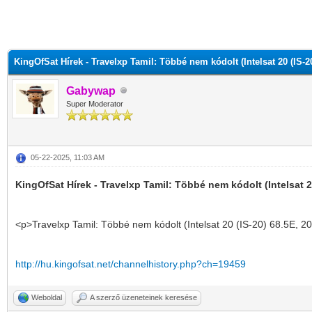
KingOfSat Hírek - Travelxp Tamil: Többé nem kódolt (Intelsat 20 (IS-20
Gabywap
Super Moderator
05-22-2025, 11:03 AM
KingOfSat Hírek - Travelxp Tamil: Többé nem kódolt (Intelsat 2
<p>Travelxp Tamil: Többé nem kódolt (Intelsat 20 (IS-20) 68.5E, 2
http://hu.kingofsat.net/channelhistory.php?ch=19459
Weboldal
A szerző üzeneteinek keresése