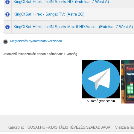
KingOfSat Hírek - beIN Sports HD: (Eutelsat 7 West A)
KingOfSat Hírek - Sangat TV: (Astra 2G)
KingOfSat Hírek - beIN Sports Max 6 HD Arabic: (Eutelsat 7 West A)
Megtekintés nyomtatható verzióban
Jelenlevő felhasználók ebben a témában: 1 Vendég
Kapcsolat
GOSAT.HU - A DIGITÁLIS TÉVÉZÉS SZABADSÁGA!
Vissza a lap