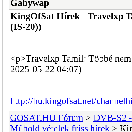
Gabywap
KingOfSat Hírek - Travelxp T
(IS-20))
<p>Travelxp Tamil: Többé nem k
2025-05-22 04:07)
http://hu.kingofsat.net/channel
GOSAT.HU Fórum
>
DVB-S2 -
Műhold vételek friss hírek
> Kin