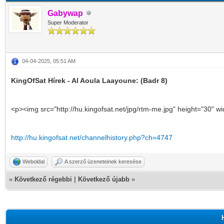
Gabywap
Super Moderator
04-04-2025, 05:51 AM
KingOfSat Hírek - Al Aoula Laayoune: (Badr 8)
<p><img src="http://hu.kingofsat.net/jpg/rtm-me.jpg" height="30" w
http://hu.kingofsat.net/channelhistory.php?ch=4747
Weboldal
A szerző üzeneteinek keresése
«
Következő régebbi
|
Következő újabb
»