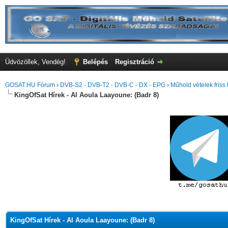
Üdvözöllek, Vendég!
Belépés
Regisztráció
GOSAT.HU Fórum
›
DVB-S2 - DVB-T2 - DVB-C - DX - EPG
›
Műhold vételek friss 
KingOfSat Hírek - Al Aoula Laayoune: (Badr 8)
KingOfSat Hírek - Al Aoula Laayoune: (Badr 8)