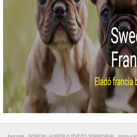
Kapcsolat
GOSAT.HU - A DIGITÁLIS TÉVÉZÉS SZABADSÁGA!
Vissza a lap