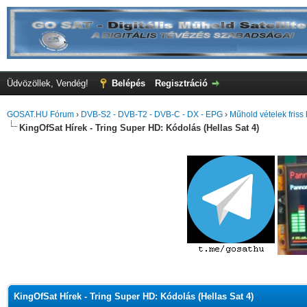
Üdvözöllek, Vendég!
Belépés
Regisztráció
GOSAT.HU Fórum
›
DVB-S2 - DVB-T2 - DVB-C - DX - EPG
›
Műhold vételek friss 
KingOfSat Hírek - Tring Super HD: Kódolás (Hellas Sat 4)
KingOfSat Hírek - Tring Super HD: Kódolás (Hellas Sat 4)