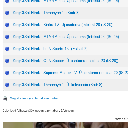
KingOfSat Hírek - MTA 4 Africa: Új csatorna (Intelsat 20 (IS-20))
KingOfSat Hírek - Thmanyah 1: (Badr 8)
KingOfSat Hírek - Biafra TV: Új csatorna (Intelsat 20 (IS-20))
KingOfSat Hírek - MTA 4 Africa: Új csatorna (Intelsat 20 (IS-20))
KingOfSat Hírek - beIN Sports 4K: (Es'hail 2)
KingOfSat Hírek - GFN Soccer: Új csatorna (Intelsat 20 (IS-20))
KingOfSat Hírek - Supreme Master TV: Új csatorna (Intelsat 20 (IS-20
KingOfSat Hírek - Thmanayh.1: Új frekvencia (Badr 8)
Megtekintés nyomtatható verzióban
Jelenlevő felhasználók ebben a témában: 1 Vendég
sweetli