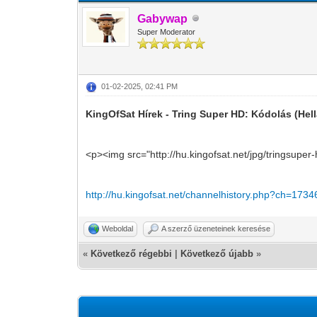
Gabywap
Super Moderator
01-02-2025, 02:41 PM
KingOfSat Hírek - Tring Super HD: Kódolás (Hell
<p><img src="http://hu.kingofsat.net/jpg/tringsuper
http://hu.kingofsat.net/channelhistory.php?ch=1734
Weboldal
A szerző üzeneteinek keresése
«
Következő régebbi
|
Következő újabb
»