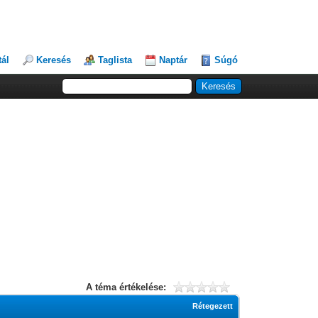
tál
Keresés
Taglista
Naptár
Súgó
A téma értékelése:
Rétegezett