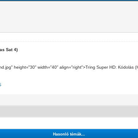
as Sat 4)
-hd.jpg" height="30" width="40" align="right">Tring Super HD: Kódolás 
6
Hasonló témák...