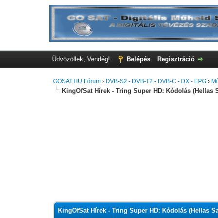
Üdvözöllek, Vendég!
Belépés
Regisztráció
GOSAT.HU Fórum
›
DVB-S2 - DVB-T2 - DVB-C - DX - EPG
›
Mű
KingOfSat Hírek - Tring Super HD: Kódolás (Hellas S
0 szavazat - átlag 0
1
2
3
4
5
KingOfSat Hírek - Tring Super HD: Kódolás (Hellas Sa