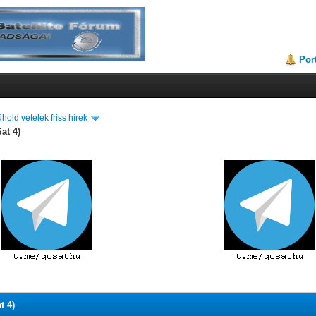
Por
hold vételek friss hírek
at 4)
t 4)