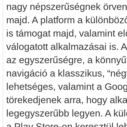
nagy népszerűségnek örven
majd. A platform a különböző
is támogat majd, valamint e
válogatott alkalmazásai is. A
az egyszerűségre, a könnyű
navigáció a klasszikus, “nég
lehetséges, valamint a Googl
törekedjenek arra, hogy alk
legegyszerűbb legyen. A kü
a Play Store-on keresztül le