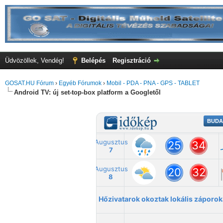
Üdvözöllek, Vendég!
Belépés
Regisztráció
GOSAT.HU Fórum
›
Egyéb Fórumok
›
Mobil - PDA - PNA - GPS - TABLET
Android TV: új set-top-box platform a Googletől