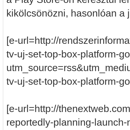
kikölcsönözni, hasonlóan a 
[e-url=http://rendszerinform
tv-uj-set-top-box-platform-go
utm_source=rss&utm_medi
tv-uj-set-top-box-platform-goo
[e-url=http://thenextweb.co
reportedly-planning-launch-