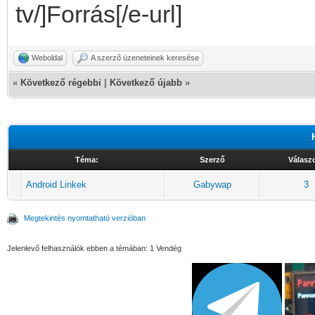
tv/]Forrás[/e-url]
Weboldal
A szerző üzeneteinek keresése
«
Következő régebbi
|
Következő újabb
»
Téma:
Szerző
Válasz
Android Linkek
Gabywap
3
Megtekintés nyomtatható verzióban
Jelenlevő felhasználók ebben a témában: 1 Vendég