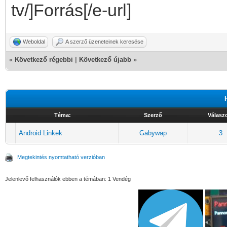
tv/]Forrás[/e-url]
Weboldal
A szerző üzeneteinek keresése
«
Következő régebbi
|
Következő újabb
»
Téma:
Szerző
Válasz
Android Linkek
Gabywap
3
Megtekintés nyomtatható verzióban
Jelenlevő felhasználók ebben a témában: 1 Vendég