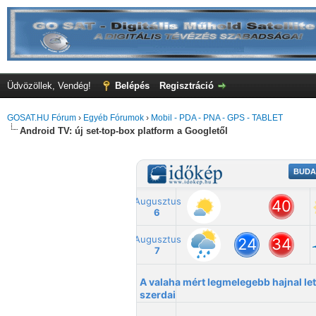
Üdvözöllek, Vendég!
Belépés
Regisztráció
GOSAT.HU Fórum
›
Egyéb Fórumok
›
Mobil - PDA - PNA - GPS - TABLET
Android TV: új set-top-box platform a Googletől