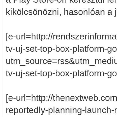
kikölcsönözni, hasonlóan a 
[e-url=http://rendszerinform
tv-uj-set-top-box-platform-go
utm_source=rss&utm_medi
tv-uj-set-top-box-platform-goo
[e-url=http://thenextweb.co
reportedly-planning-launch-