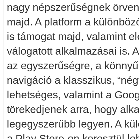
nagy népszerűségnek örven
majd. A platform a különböző
is támogat majd, valamint e
válogatott alkalmazásai is. A
az egyszerűségre, a könnyű
navigáció a klasszikus, “nég
lehetséges, valamint a Googl
törekedjenek arra, hogy alk
legegyszerűbb legyen. A kü
a Play Store-on keresztül le