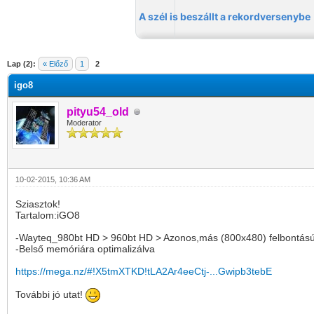
Lap (2):
« Előző
1
2
igo8
pityu54_old
Moderator
10-02-2015, 10:36 AM
Sziasztok!
Tartalom:iGO8
-Wayteq_980bt HD > 960bt HD > Azonos,más (800x480) felbontású 
-Belső memóriára optimalizálva
https://mega.nz/#!X5tmXTKD!tLA2Ar4eeCtj-...Gwipb3tebE
További jó utat!