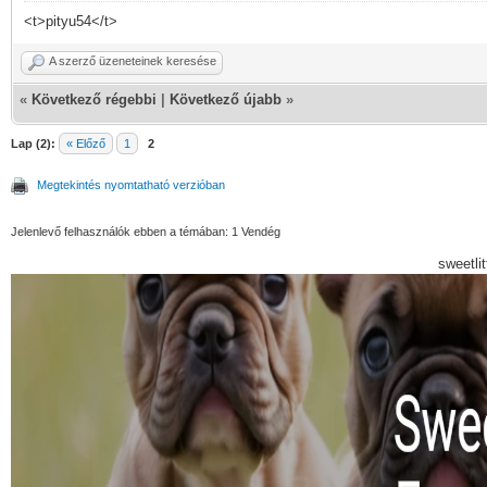
<t>pityu54</t>
A szerző üzeneteinek keresése
«
Következő régebbi
|
Következő újabb
»
Lap (2):
« Előző
1
2
Megtekintés nyomtatható verzióban
Jelenlevő felhasználók ebben a témában: 1 Vendég
sweetli