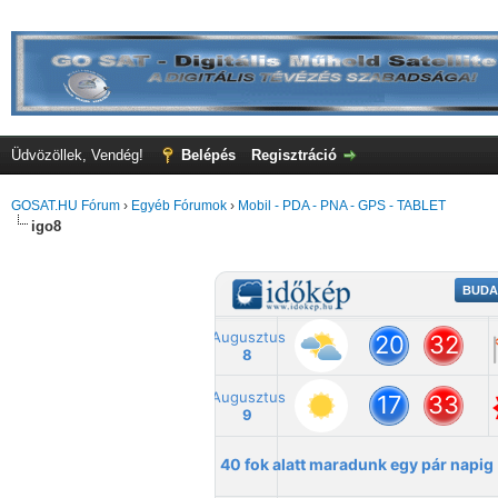
Üdvözöllek, Vendég!
Belépés
Regisztráció
GOSAT.HU Fórum
›
Egyéb Fórumok
›
Mobil - PDA - PNA - GPS - TABLET
igo8