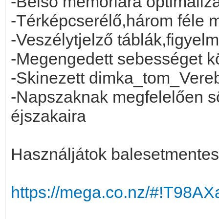
-Belső memóriára optimaliz
-Térképcserélő,három féle m
-Veszélytjelző táblák,figye
-Megengedett sebességet köz
-Skinezett dimka_tom_Vereb
-Napszaknak megfelelően söt
éjszakaira
Használjátok balesetmentes
https://mega.co.nz/#!T98A