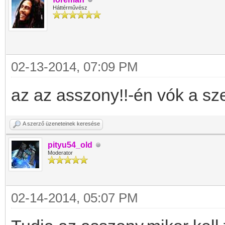
Háttérművész
02-13-2014, 07:09 PM
az az asszony!!-én vók a s
A szerző üzeneteinek keresése
pityu54_old
Moderator
02-14-2014, 05:07 PM