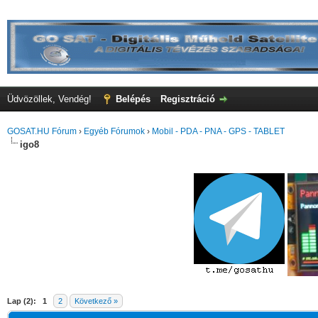
Üdvözöllek, Vendég!
Belépés
Regisztráció
GOSAT.HU Fórum
›
Egyéb Fórumok
›
Mobil - PDA - PNA - GPS - TABLET
igo8
Lap (2):
1
2
Következő »