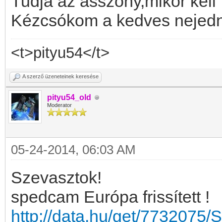
Tudja az asszony,mikor kell 
Kézcsókom a kedves nejedn
<t>pityu54</t>
A szerző üzeneteinek keresése
pityu54_old
Moderator
05-24-2014, 06:03 AM
Szevasztok!
spedcam Európa frissített !
http://data.hu/get/7732075