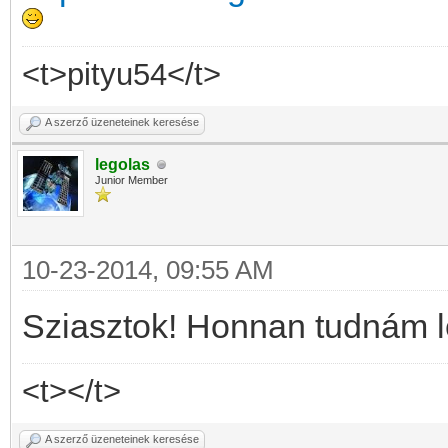
<t>pityu54</t>
A szerző üzeneteinek keresése
legolas
Junior Member
10-23-2014, 09:55 AM
Sziasztok! Honnan tudnám le
<t></t>
A szerző üzeneteinek keresése