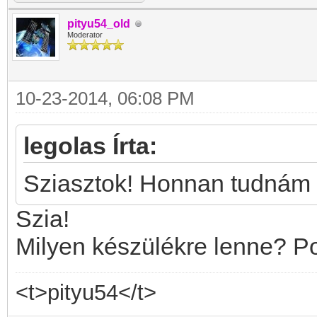
pityu54_old
Moderator
10-23-2014, 06:08 PM
legolas Írta:
Sziasztok! Honnan tudnám l
Szia!
Milyen készülékre lenne? Pon
<t>pityu54</t>