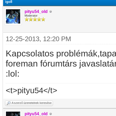
igo8
pityu54_old
Moderator
12-25-2013, 12:20 PM
Kapcsolatos problémák,tapa
foreman fórumtárs javaslatár
:lol:
<t>pityu54</t>
A szerző üzeneteinek keresése
pityu54_old