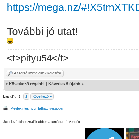
https://mega.nz/#!X5tmXTK
További jó utat!
<t>pityu54</t>
A szerző üzeneteinek keresése
«
Következő régebbi
|
Következő újabb
»
Lap (2):
1
2
Következő »
Megtekintés nyomtatható verzióban
Jelenlevő felhasználók ebben a témában: 1 Vendég