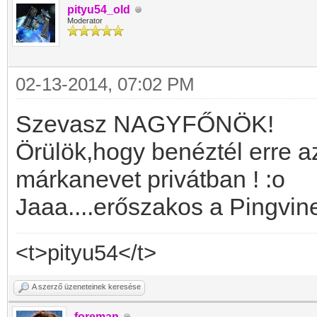
pityu54_old
Moderator
02-13-2014, 07:02 PM
Szevasz NAGYFŐNÖK!
Örülök,hogy benéztél erre az
márkanevet privátban ! :o
Jaaa....erőszakos a Pingvined
<t>pityu54</t>
A szerző üzeneteinek keresése
foreman