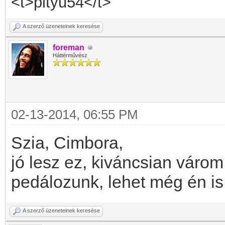
<t>pityu54</t>
A szerző üzeneteinek keresése
foreman
Háttérművész
02-13-2014, 06:55 PM
Szia, Cimbora,
jó lesz ez, kiváncsian várom
pedálozunk, lehet még én is
A szerző üzeneteinek keresése