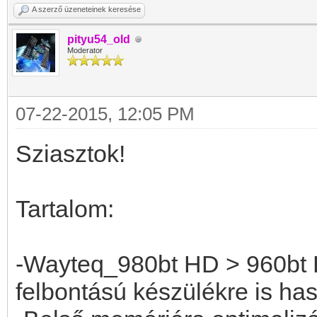
A szerző üzeneteinek keresése
pityu54_old
Moderator
07-22-2015, 12:05 PM
Sziasztok!
Tartalom:
-Wayteq_980bt HD > 960bt
felbontású készülékre is ha