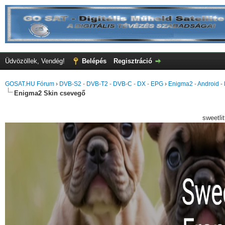
Üdvözöllek, Vendég!
Belépés
Regisztráció
GOSAT.HU Fórum
›
DVB-S2 - DVB-T2 - DVB-C - DX - EPG
›
Enigma2 - Android - l
Enigma2 Skin csevegő
sweetli