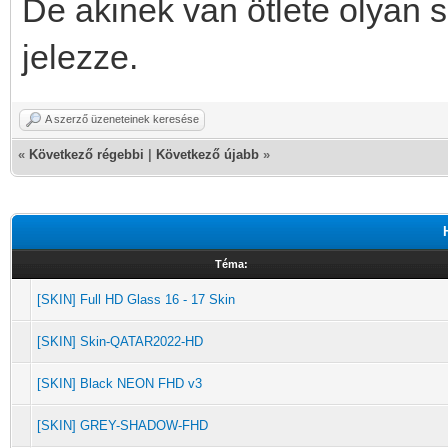
De akinek van ötlete olyan 
jelezze.
A szerző üzeneteinek keresése
«
Következő régebbi
|
Következő újabb
»
Téma:
[SKIN] Full HD Glass 16 - 17 Skin
[SKIN] Skin-QATAR2022-HD
[SKIN] Black NEON FHD v3
[SKIN] GREY-SHADOW-FHD