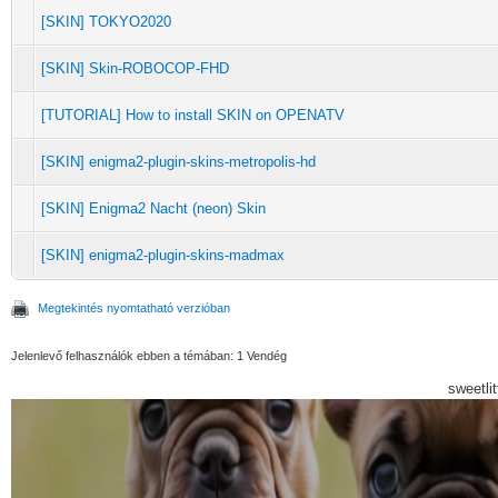
[SKIN] TOKYO2020
[SKIN] Skin-ROBOCOP-FHD
[TUTORIAL] How to install SKIN on OPENATV
[SKIN] enigma2-plugin-skins-metropolis-hd
[SKIN] Enigma2 Nacht (neon) Skin
[SKIN] enigma2-plugin-skins-madmax
Megtekintés nyomtatható verzióban
Jelenlevő felhasználók ebben a témában: 1 Vendég
sweetli