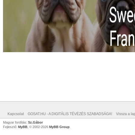
Kapcsolat
GOSAT.HU - A DIGITÁLIS TÉVÉZÉS SZABADSÁGA!
Vissza a lap
Magyar fordítás:
Sz.Gábor
Fejlesztő:
MyBB
, © 2002-2026
MyBB Group
.