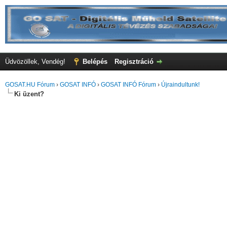
Üdvözöllek, Vendég!
Belépés
Regisztráció
GOSAT.HU Fórum
›
GOSAT INFÓ
›
GOSAT INFÓ Fórum
›
Újraindultunk!
Ki üzent?