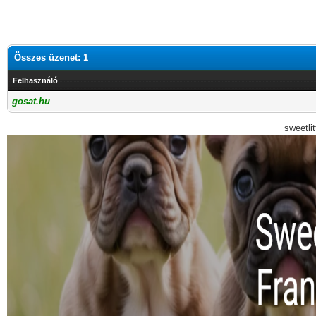
Összes üzenet: 1
Felhasználó
gosat.hu
sweetli