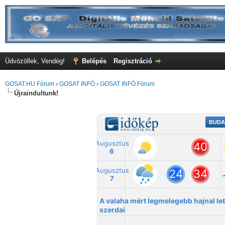
Üdvözöllek, Vendég!
Belépés
Regisztráció
GOSAT.HU Fórum
›
GOSAT INFÓ
›
GOSAT INFÓ Fórum
Újraindultunk!