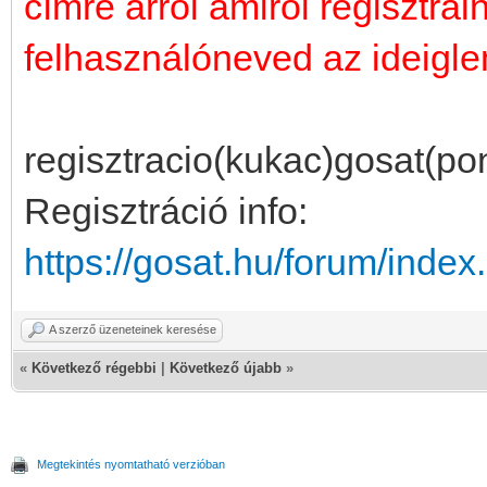
címre arról amiről regisztrál
felhasználóneved az ideiglen
regisztracio(kukac)gosat(po
Regisztráció info:
https://gosat.hu/forum/inde
A szerző üzeneteinek keresése
«
Következő régebbi
|
Következő újabb
»
Megtekintés nyomtatható verzióban