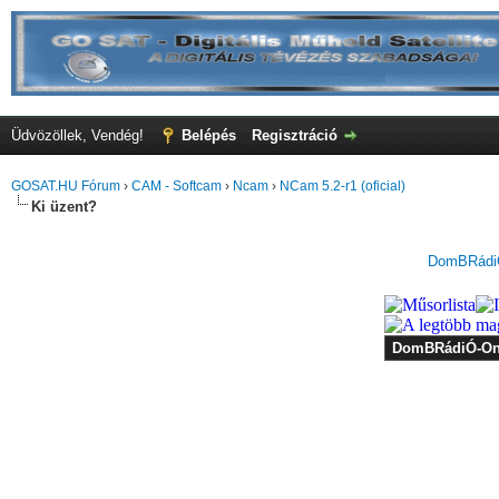
Üdvözöllek, Vendég!
Belépés
Regisztráció
GOSAT.HU Fórum
›
CAM - Softcam
›
Ncam
›
NCam 5.2-r1 (oficial)
Ki üzent?
DomBRádiÓ