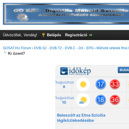
Üdvözöllek, Vendég!
Belépés
Regisztráció
GOSAT.HU Fórum
›
DVB-S2 - DVB-T2 - DVB-C - DX - EPG
›
Műhold vételek friss 
Ki üzent?