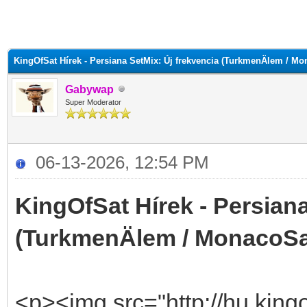
KingOfSat Hírek - Persiana SetMix: Új frekvencia (TurkmenÄlem / Mo
Gabywap
Super Moderator
06-13-2026, 12:54 PM
KingOfSat Hírek - Persiana
(TurkmenÄlem / MonacoSa
<p><img src="http://hu.kingo