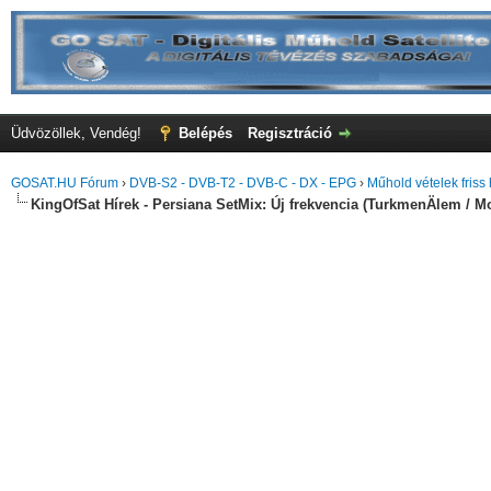
Üdvözöllek, Vendég!
Belépés
Regisztráció
GOSAT.HU Fórum
›
DVB-S2 - DVB-T2 - DVB-C - DX - EPG
›
Műhold vételek friss 
KingOfSat Hírek - Persiana SetMix: Új frekvencia (TurkmenÄlem / M