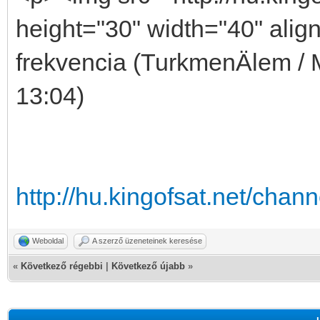
height="30" width="40" alig
frekvencia (TurkmenÄlem /
13:04)
http://hu.kingofsat.net/cha
Weboldal
A szerző üzeneteinek keresése
«
Következő régebbi
|
Következő újabb
»