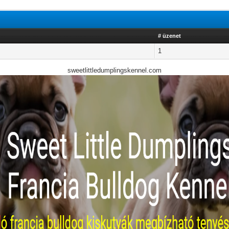
# üzenet
1
sweetlittledumplingskennel.com