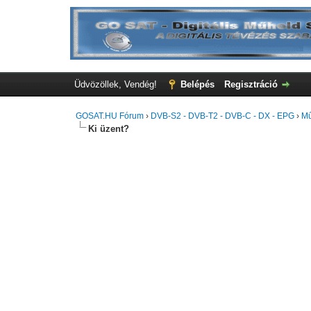
Üdvözöllek, Vendég!
Belépés
Regisztráció
GOSAT.HU Fórum
›
DVB-S2 - DVB-T2 - DVB-C - DX - EPG
›
Mű
Ki üzent?