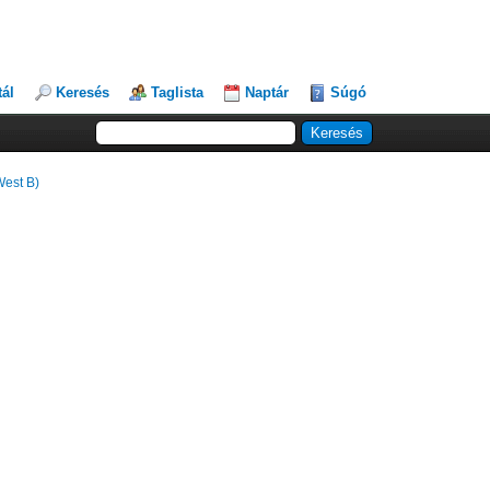
tál
Keresés
Taglista
Naptár
Súgó
West B)