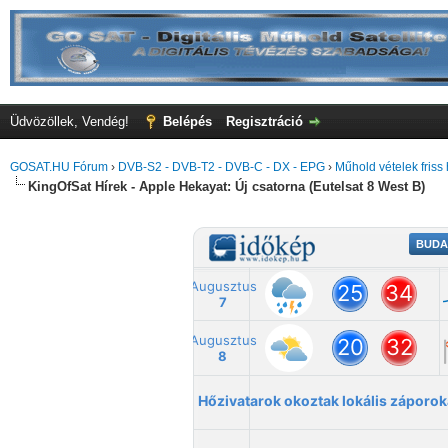
Üdvözöllek, Vendég!
Belépés
Regisztráció
GOSAT.HU Fórum
›
DVB-S2 - DVB-T2 - DVB-C - DX - EPG
›
Műhold vételek friss 
KingOfSat Hírek - Apple Hekayat: Új csatorna (Eutelsat 8 West B)