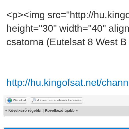
<p><img src="http://hu.kingo
height="30" width="40" alig
csatorna (Eutelsat 8 West B
http://hu.kingofsat.net/cha
Weboldal
A szerző üzeneteinek keresése
«
Következő régebbi
|
Következő újabb
»