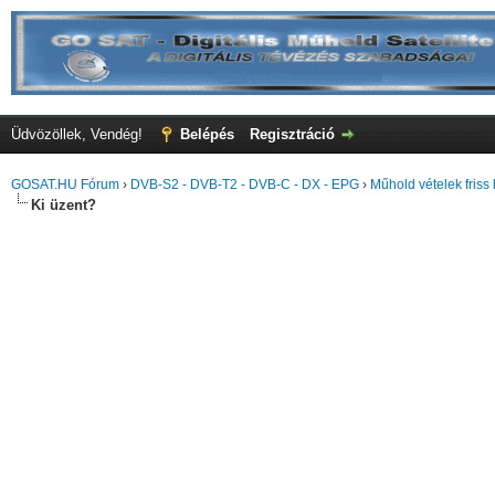
Üdvözöllek, Vendég!
Belépés
Regisztráció
GOSAT.HU Fórum
›
DVB-S2 - DVB-T2 - DVB-C - DX - EPG
›
Műhold vételek friss 
Ki üzent?