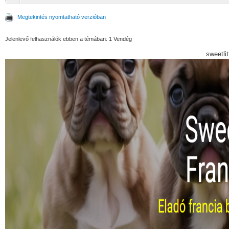
Megtekintés nyomtatható verzióban
Jelenlevő felhasználók ebben a témában: 1 Vendég
sweetli