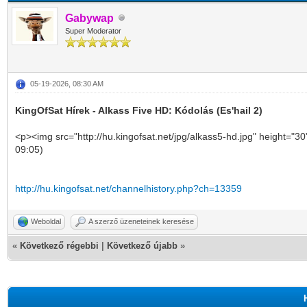
Gabywap
Super Moderator
05-19-2026, 08:30 AM
KingOfSat Hírek - Alkass Five HD: Kódolás (Es'hail 2)
<p><img src="http://hu.kingofsat.net/jpg/alkass5-hd.jpg" height="30
09:05)
http://hu.kingofsat.net/channelhistory.php?ch=13359
Weboldal
A szerző üzeneteinek keresése
«
Következő régebbi
|
Következő újabb
»