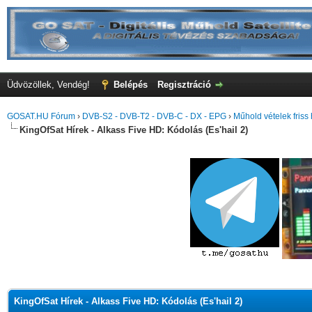
Üdvözöllek, Vendég!
Belépés
Regisztráció
GOSAT.HU Fórum
›
DVB-S2 - DVB-T2 - DVB-C - DX - EPG
›
Műhold vételek friss 
KingOfSat Hírek - Alkass Five HD: Kódolás (Es'hail 2)
KingOfSat Hírek - Alkass Five HD: Kódolás (Es'hail 2)