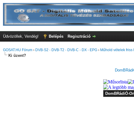
Üdvözöllek, Vendég!
Belépés
Regisztráció
GOSAT.HU Fórum
›
DVB-S2 - DVB-T2 - DVB-C - DX - EPG
›
Műhold vételek friss 
Ki üzent?
DomBRádiÓ