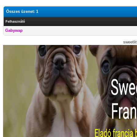
Összes üzenet: 1
Felhasználó
Gabywap
sweetli