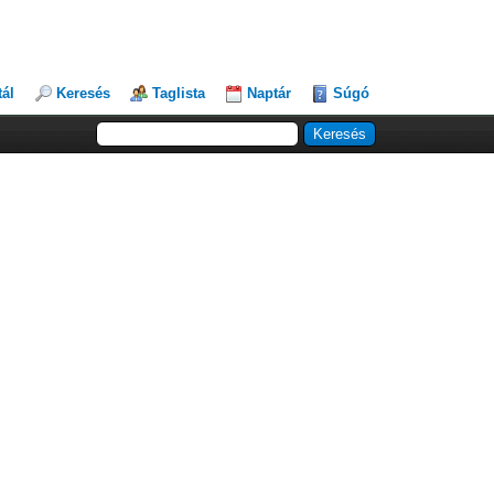
tál
Keresés
Taglista
Naptár
Súgó