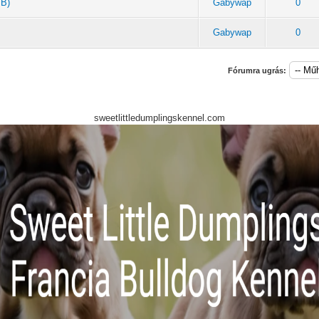
 B)
Gabywap
0
Gabywap
0
Fórumra ugrás:
sweetlittledumplingskennel.com