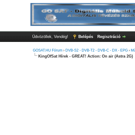
Üdvözöllek, Vendég!
Belépés
Regisztráció
GOSAT.HU Fórum
›
DVB-S2 - DVB-T2 - DVB-C - DX - EPG
›
Mű
KingOfSat Hírek - GREAT! Action: On air (Astra 2G)