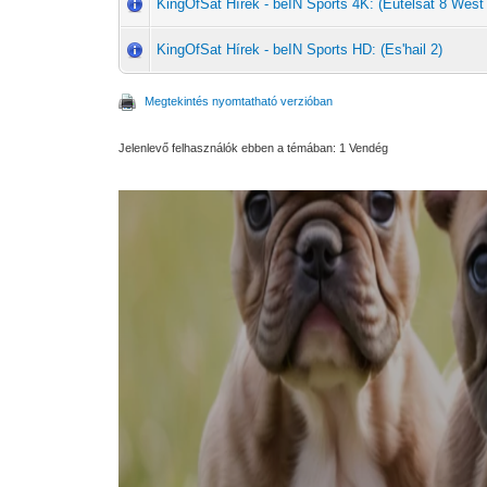
KingOfSat Hírek - beIN Sports 4K: (Eutelsat 8 West
KingOfSat Hírek - beIN Sports HD: (Es'hail 2)
Megtekintés nyomtatható verzióban
Jelenlevő felhasználók ebben a témában: 1 Vendég