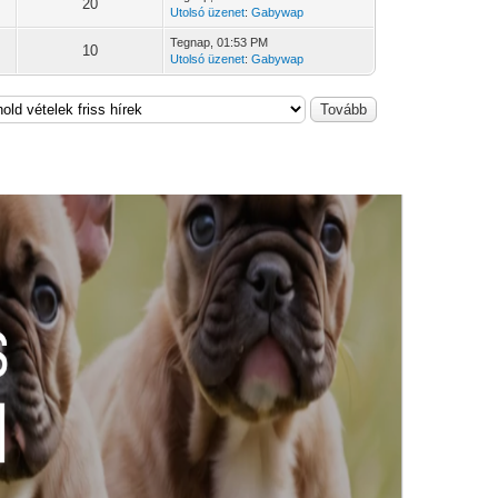
20
Utolsó üzenet
:
Gabywap
Tegnap
, 01:53 PM
10
Utolsó üzenet
:
Gabywap