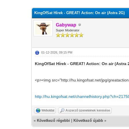
0 szavazat - átlag 0
1
2
3
4
5
KingOfSat Hírek - GREAT! Action: On air (Astra 2G)
Gabywap
Super Moderator
01-12-2026, 09:15 PM
KingOfSat Hírek - GREAT! Action: On air (Astra 
<p><img src="http://hu.kingofsat.net/jpg/greatactio
http://hu.kingofsat.net/channelhistory.php?ch=2175
Weboldal
A szerző üzeneteinek keresése
«
Következő régebbi
|
Következő újabb
»