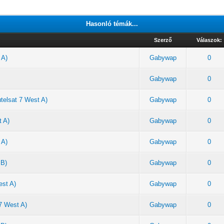
Hasonló témák...
Szerző
Válaszok:
 A)
Gabywap
0
Gabywap
0
telsat 7 West A)
Gabywap
0
t A)
Gabywap
0
 A)
Gabywap
0
 B)
Gabywap
0
est A)
Gabywap
0
 7 West A)
Gabywap
0