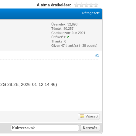
A téma értékelése:
Rétegezett
Üzenetek: 32,893
Témák: 80,257
Csatlakozott: Jun 2021
Értékelés:
2
Thanks: 0
Given 47 thank(s) in 38 post(s)
#1
ra 2G 28.2E, 2026-01-12 14:46)
Válaszol