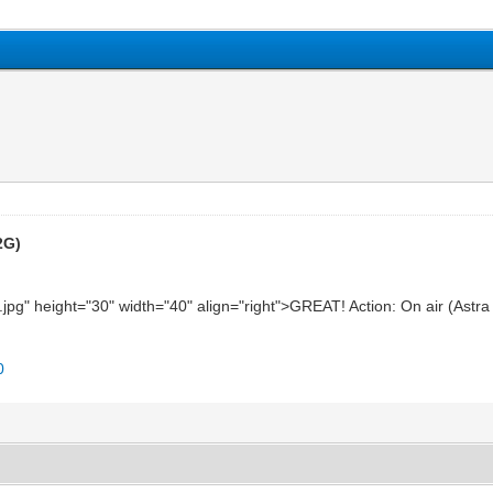
2G)
n.jpg" height="30" width="40" align="right">GREAT! Action: On air (Ast
0