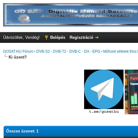
Üdvözöllek, Vendég!
Belépés
Regisztráció
GOSAT.HU Fórum
›
DVB-S2 - DVB-T2 - DVB-C - DX - EPG
›
Műhold vételek friss 
Ki üzent?
Összes üzenet: 1