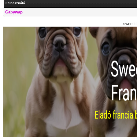
Felhasználó
Gabywap
sweetli