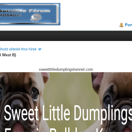
Por
hold vételek friss hírek
8 West B)
sweetlittledumplingskennel.com