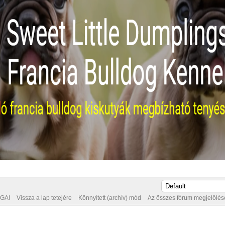
GA!
Vissza a lap tetejére
Könnyített (archív) mód
Az összes fórum megjelölése