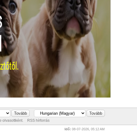
 olvasottként.
RSS hírforrás
Idő:
08-07-2026, 05:12 AM