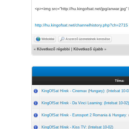
<p><img src="http://hu.kingofsat.net/jpg/anwar.jpg"
http://hu.kingofsat.net/channelhistory.php?ch=2715
Weboldal
A szerző üzeneteinek keresése
«
Következő régebbi
|
Következő újabb
»
Téma:
KingOfSat Hírek - Cinemax (Hungary): (Intelsat 10-0
KingOfSat Hírek - Da Vinci Learning: (Intelsat 10-02
KingOfSat Hírek - Eurosport 2 Romania & Hungary: (
KingOfSat Hírek - Kiss TV: (Intelsat 10-02)