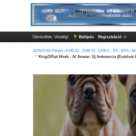
Üdvözöllek, Vendég!
Belépés
Regisztráció
GOSAT.HU Fórum
›
DVB-S2 - DVB-T2 - DVB-C - DX - EPG
›
Mű
KingOfSat Hírek - Al Anwar: Új frekvencia (Eutelsat 