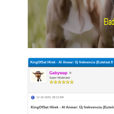
0 szavazat - átlag 0
1
2
3
4
5
KingOfSat Hírek - Al Anwar: Új frekvencia (Eutelsat 8
Gabywap
Super Moderator
12-16-2025, 08:13 AM
KingOfSat Hírek - Al Anwar: Új frekvencia (Eutel