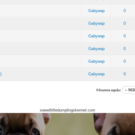
Gabywap
0
Gabywap
0
Gabywap
0
Gabywap
0
Gabywap
0
)
Gabywap
0
Fórumra ugrás:
sweetlittledumplingskennel.com