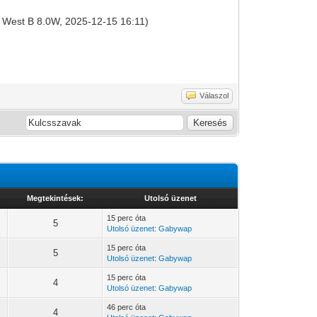
t 8 West B 8.0W, 2025-12-15 16:11)
Válaszol
Megtekintések:
Utolsó üzenet
15 perc óta
5
Utolsó üzenet
:
Gabywap
15 perc óta
5
Utolsó üzenet
:
Gabywap
15 perc óta
4
Utolsó üzenet
:
Gabywap
46 perc óta
4