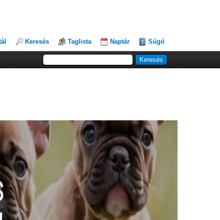
tál
Keresés
Taglista
Naptár
Súgó