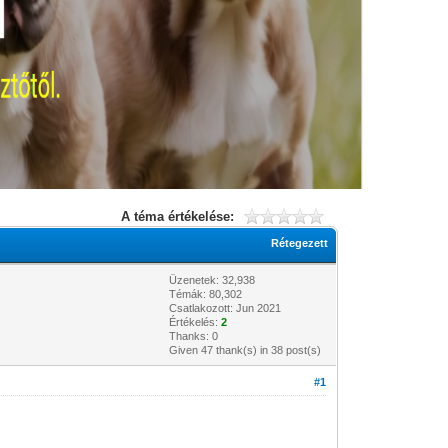
A téma értékelése:
Rétegezett
Üzenetek: 32,938
Témák: 80,302
Csatlakozott: Jun 2021
Értékelés:
2
Thanks: 0
Given 47 thank(s) in 38 post(s)
#1