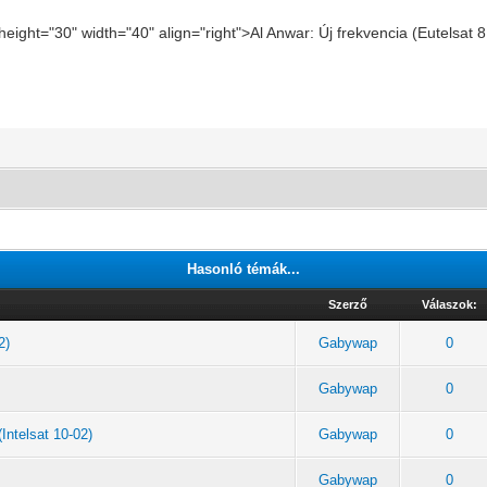
 height="30" width="40" align="right">Al Anwar: Új frekvencia (Eutelsa
Hasonló témák...
Szerző
Válaszok:
2)
Gabywap
0
)
Gabywap
0
Intelsat 10-02)
Gabywap
0
Gabywap
0