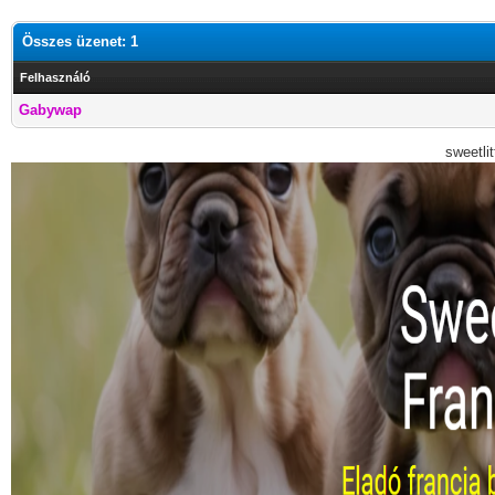
Összes üzenet: 1
Felhasználó
Gabywap
sweetli