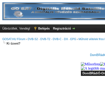
Üdvözöllek, Vendég!
Belépés
Regisztráció
GOSAT.HU Fórum
›
DVB-S2 - DVB-T2 - DVB-C - DX - EPG
›
Műhold vételek friss 
Ki üzent?
DomBRádiÓ