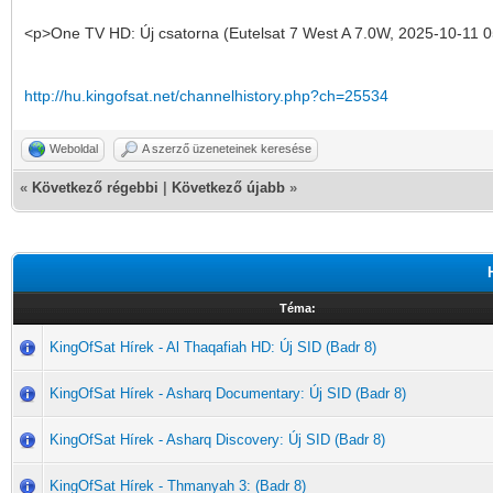
<p>One TV HD: Új csatorna (Eutelsat 7 West A 7.0W, 2025-10-11 0
http://hu.kingofsat.net/channelhistory.php?ch=25534
Weboldal
A szerző üzeneteinek keresése
«
Következő régebbi
|
Következő újabb
»
Téma:
KingOfSat Hírek - Al Thaqafiah HD: Új SID (Badr 8)
KingOfSat Hírek - Asharq Documentary: Új SID (Badr 8)
KingOfSat Hírek - Asharq Discovery: Új SID (Badr 8)
KingOfSat Hírek - Thmanyah 3: (Badr 8)