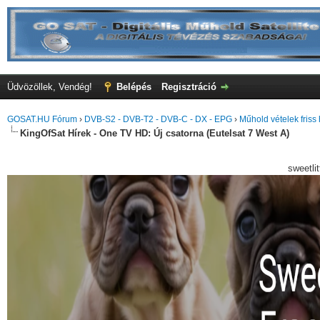
Üdvözöllek, Vendég!
Belépés
Regisztráció
GOSAT.HU Fórum
›
DVB-S2 - DVB-T2 - DVB-C - DX - EPG
›
Műhold vételek friss 
KingOfSat Hírek - One TV HD: Új csatorna (Eutelsat 7 West A)
sweetli