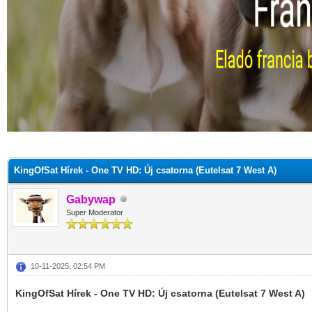
KingOfSat Hírek - One TV HD: Új csatorna (Eutelsat 7 West A)
Gabywap
Super Moderator
10-11-2025, 02:54 PM
KingOfSat Hírek - One TV HD: Új csatorna (Eutelsat 7 West A)