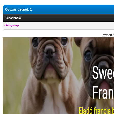
Összes üzenet: 1
Felhasználó
Gabywap
sweetli