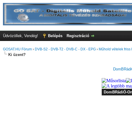
Üdvözöllek, Vendég!
Belépés
Regisztráció
GOSAT.HU Fórum
›
DVB-S2 - DVB-T2 - DVB-C - DX - EPG
›
Műhold vételek friss 
Ki üzent?
DomBRádiÓ