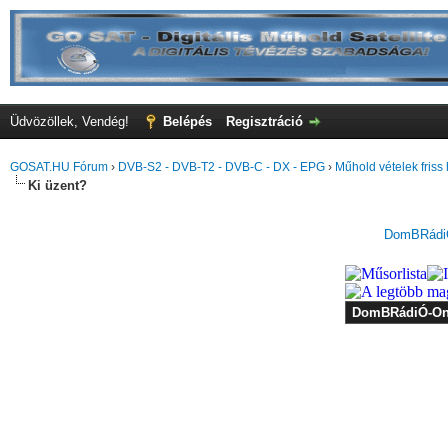
Üdvözöllek, Vendég!
Belépés
Regisztráció
GOSAT.HU Fórum
›
DVB-S2 - DVB-T2 - DVB-C - DX - EPG
›
Műhold vételek friss 
Ki üzent?
DomBRádiÓ