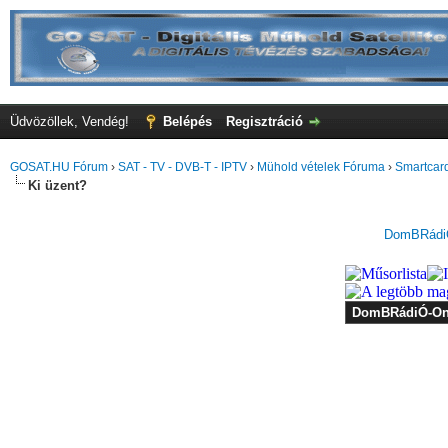
Üdvözöllek, Vendég!
Belépés
Regisztráció
GOSAT.HU Fórum
›
SAT - TV - DVB-T - IPTV
›
Mühold vételek Fóruma
›
Smartcard
Ki üzent?
DomBRádiÓ