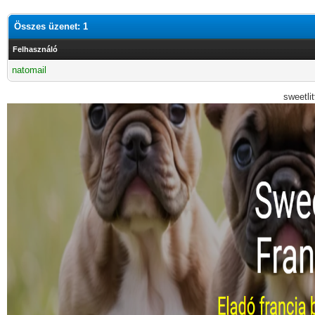
Összes üzenet: 1
Felhasználó
natomail
sweetli