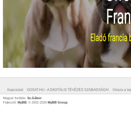
Kapcsolat
GOSAT.HU - A DIGITÁLIS TÉVÉZÉS SZABADSÁGA!
Vissza a lap
Magyar fordítás:
Sz.Gábor
Fejlesztő:
MyBB
, © 2002-2026
MyBB Group
.