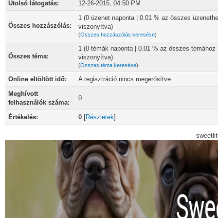
Utolsó látogatás:
12-26-2015, 04:50 PM
1 (0 üzenet naponta | 0.01 % az összes üzeneth
Összes hozzászólás:
viszonyítva)
(
Összes hozzászólás keresése
)
1 (0 témák naponta | 0.01 % az összes témához
Összes téma:
viszonyítva)
(
Összes téma keresése
)
Online eltöltött idő:
A regisztráció nincs megerősítve
Meghívott
0
felhasználók száma:
Értékelés:
0
[
Részletek
]
sweetli