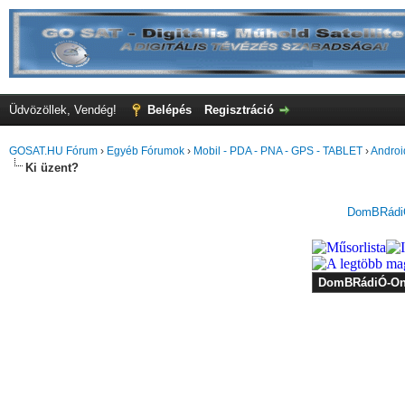
Üdvözöllek, Vendég!
Belépés
Regisztráció
GOSAT.HU Fórum
›
Egyéb Fórumok
›
Mobil - PDA - PNA - GPS - TABLET
›
Android
Ki üzent?
DomBRádiÓ