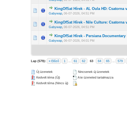
KingOfSat Hírek - AL Oula HD: Csatorna vi
0 Szavazat - 0 
1
Gabywap
,
06-07-2026, 04:51 PM
KingOfSat Hírek - Nile Culture: Csatorna v
0 Szavazat - 0 
1
Gabywap
,
06-07-2026, 04:51 PM
KingOfSat Hírek - Persiana Documentary
0 Szavazat - 0 
1
Gabywap
,
06-07-2026, 04:01 PM
Lap (579):
« Előző
1
...
61
62
63
64
65
...
579
Új üzenetek
Nincsenek új üzenetek
Kedvelt téma (Új)
A te üzeneted tartalmazza
Kedvelt téma (Nincs új)