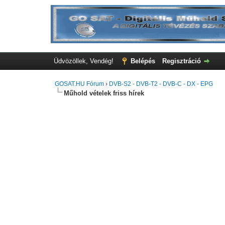
Üdvözöllek, Vendég!
Belépés
Regisztráció
GOSAT.HU Fórum
›
DVB-S2 - DVB-T2 - DVB-C - DX - EPG
Műhold vételek friss hírek