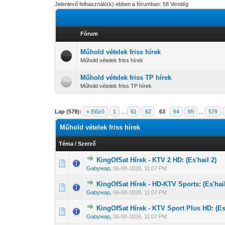
Jelenlevő felhasználó(k) ebben a fórumban: 58 Vendég
Fórum
Műhold vételek friss hírek
Műhold vételek friss hírek
Műhold vételek friss TP hírek
Műhold vételek friss TP hírek
Lap (579):
« Előző
1
...
61
62
63
64
65
...
579
Műhold vételek friss hírek
Téma
/
Szerző
KingOfSat Hírek - KTV 2 HD: (Es'hail 2)
0 Szavazat - 0 
1
Gabywap
,
06-08-2026, 11:07 PM
KingOfSat Hírek - HD-KTV Sports: (Es'hail
0 Szavazat - 0 
1
Gabywap
,
06-08-2026, 11:07 PM
KingOfSat Hírek - KTV Sport Plus HD: (Es'
0 Szavazat - 0 
1
Gabywap
,
06-08-2026, 11:07 PM