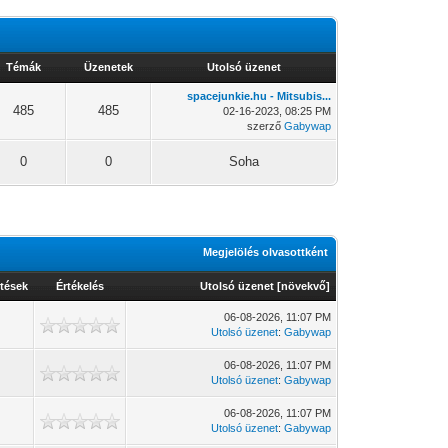
Témák
Üzenetek
Utolsó üzenet
spacejunkie.hu - Mitsubis...
485
485
02-16-2023, 08:25 PM
szerző
Gabywap
0
0
Soha
Megjelölés olvasottként
tések
Értékelés
Utolsó üzenet
[
növekvő
]
06-08-2026, 11:07 PM
3
Utolsó üzenet
:
Gabywap
06-08-2026, 11:07 PM
Utolsó üzenet
:
Gabywap
06-08-2026, 11:07 PM
7
Utolsó üzenet
:
Gabywap