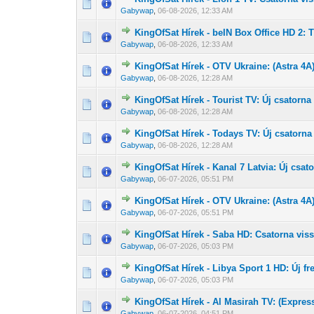
0 Szavazat - 0 
1
Gabywap
,
06-08-2026, 12:33 AM
KingOfSat Hírek - beIN Box Office HD 2: 
0 Szavazat - 0 
1
Gabywap
,
06-08-2026, 12:33 AM
KingOfSat Hírek - OTV Ukraine: (Astra 4A
0 Szavazat - 0 
1
Gabywap
,
06-08-2026, 12:28 AM
KingOfSat Hírek - Tourist TV: Új csatorna 
0 Szavazat - 0 
1
Gabywap
,
06-08-2026, 12:28 AM
KingOfSat Hírek - Todays TV: Új csatorna 
0 Szavazat - 0 
1
Gabywap
,
06-08-2026, 12:28 AM
KingOfSat Hírek - Kanal 7 Latvia: Új csato
0 Szavazat - 0 
1
Gabywap
,
06-07-2026, 05:51 PM
KingOfSat Hírek - OTV Ukraine: (Astra 4A
0 Szavazat - 0 
1
Gabywap
,
06-07-2026, 05:51 PM
KingOfSat Hírek - Saba HD: Csatorna vissz
0 Szavazat - 0 
1
Gabywap
,
06-07-2026, 05:03 PM
KingOfSat Hírek - Libya Sport 1 HD: Új fre
0 Szavazat - 0 
1
Gabywap
,
06-07-2026, 05:03 PM
KingOfSat Hírek - Al Masirah TV: (Expre
0 Szavazat - 0 
1
Gabywap
,
06-07-2026, 04:51 PM