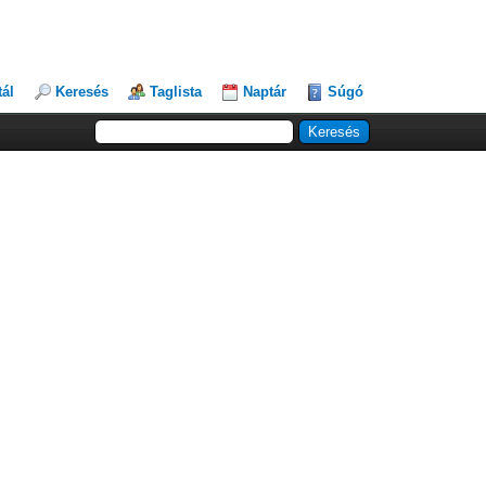
tál
Keresés
Taglista
Naptár
Súgó