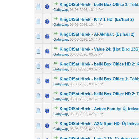
KingOfSat Hírek - beIN Box Office 1: Több
0 Szavazat - 0 
1
Gabywap
,
06-08-2026, 10:44 PM
KingOfSat Hírek - KTV 1 HD: (Es'hail 2)
0 Szavazat - 0 
1
Gabywap
,
06-08-2026, 10:44 PM
KingOfSat Hírek - Al-Akhbar: (Es'hail 2)
0 Szavazat - 0 
1
Gabywap
,
06-08-2026, 10:44 PM
KingOfSat Hírek - Value 24: (Hot Bird 13G
0 Szavazat - 0 
1
Gabywap
,
06-08-2026, 03:02 PM
KingOfSat Hírek - beIN Box Office HD 2: K
0 Szavazat - 0 
1
Gabywap
,
06-08-2026, 03:02 PM
KingOfSat Hírek - beIN Box Office 1: Több
0 Szavazat - 0 
1
Gabywap
,
06-08-2026, 03:02 PM
KingOfSat Hírek - beIN Box Office HD 2: 
0 Szavazat - 0 
1
Gabywap
,
06-08-2026, 02:52 PM
KingOfSat Hírek - Active Family: Új frekv
0 Szavazat - 0 
1
Gabywap
,
06-08-2026, 02:52 PM
KingOfSat Hírek - AXN Spin HD: Új frekve
0 Szavazat - 0 
1
Gabywap
,
06-08-2026, 02:52 PM
KingOfSat Hírek - Lion 1 TV: Csatorna vis