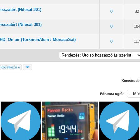
sszatért (Nilesat 301)
/ 5 átlagban
2
3
4
5
0
82
isszatért (Nilesat 301)
/ 5 átlagban
2
3
4
5
0
10
 HD: On air (TurkmenÄlem / MonacoSat)
/ 5 átlagban
2
3
4
5
0
11
Következő »
Keresés eb
Fórumra ugrás: