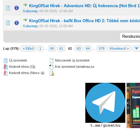
KingOfSat Hírek - Adventure HD: Új frekvencia (Hot Bird 
0 Szavazat - 0 / 5 átlagban
1
2
3
4
5
Gabywap
,
06-09-2026, 12:06 AM
KingOfSat Hírek - beIN Box Office HD 2: Többé nem kódolt
0 Szavazat - 0 / 5 átlagban
1
2
3
4
5
Gabywap
,
06-09-2026, 12:06 AM
Lap (579):
« Előző
1
...
60
61
62
63
64
...
579
Következő »
Új üzenetek
Nincsenek új üzenetek
Kedvelt téma (Új)
A te üzeneted tartalmazza
Kedvelt téma (Nincs új)