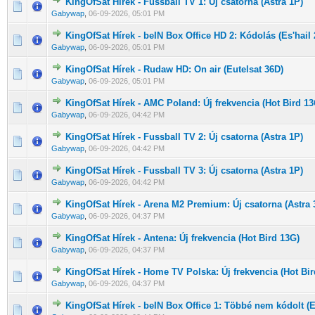
KingOfSat Hírek - Fussball TV 1: Új csatorna (Astra 1P)
0 Szavazat - 0 / 5 átlagban
1
2
3
4
5
Gabywap
,
06-09-2026, 05:01 PM
KingOfSat Hírek - beIN Box Office HD 2: Kódolás (Es'hail 
0 Szavazat - 0 / 5 átlagban
1
2
3
4
5
Gabywap
,
06-09-2026, 05:01 PM
KingOfSat Hírek - Rudaw HD: On air (Eutelsat 36D)
0 Szavazat - 0 / 5 átlagban
1
2
3
4
5
Gabywap
,
06-09-2026, 05:01 PM
KingOfSat Hírek - AMC Poland: Új frekvencia (Hot Bird 13
0 Szavazat - 0 / 5 átlagban
1
2
3
4
5
Gabywap
,
06-09-2026, 04:42 PM
KingOfSat Hírek - Fussball TV 2: Új csatorna (Astra 1P)
0 Szavazat - 0 / 5 átlagban
1
2
3
4
5
Gabywap
,
06-09-2026, 04:42 PM
KingOfSat Hírek - Fussball TV 3: Új csatorna (Astra 1P)
0 Szavazat - 0 / 5 átlagban
1
2
3
4
5
Gabywap
,
06-09-2026, 04:42 PM
KingOfSat Hírek - Arena M2 Premium: Új csatorna (Astra 
0 Szavazat - 0 / 5 átlagban
1
2
3
4
5
Gabywap
,
06-09-2026, 04:37 PM
KingOfSat Hírek - Antena: Új frekvencia (Hot Bird 13G)
0 Szavazat - 0 / 5 átlagban
1
2
3
4
5
Gabywap
,
06-09-2026, 04:37 PM
KingOfSat Hírek - Home TV Polska: Új frekvencia (Hot Bir
0 Szavazat - 0 / 5 átlagban
1
2
3
4
5
Gabywap
,
06-09-2026, 04:37 PM
KingOfSat Hírek - beIN Box Office 1: Többé nem kódolt (Es
0 Szavazat - 0 / 5 átlagban
1
2
3
4
5