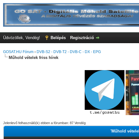
Üdvözöllek, Vendég!
Belépés
Regisztráció
GOSAT.HU Fórum
›
DVB-S2 - DVB-T2 - DVB-C - DX - EPG
Műhold vételek friss hírek
Jelenlevő felhasználó(k) ebben a fórumban: 87 Vendég
'Műhold vételek