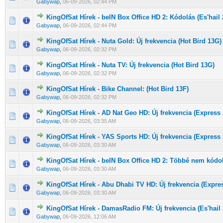
Gabywap
,
06-09-2026, 02:44 PM
KingOfSat Hírek - beIN Box Office HD 2: Kódolás (Es'hail 
0 Szavazat - 0 / 5 átlagban
1
2
3
4
5
Gabywap
,
06-09-2026, 02:44 PM
KingOfSat Hírek - Nuta Gold: Új frekvencia (Hot Bird 13G)
0 Szavazat - 0 / 5 átlagban
1
2
3
4
5
Gabywap
,
06-09-2026, 02:32 PM
KingOfSat Hírek - Nuta TV: Új frekvencia (Hot Bird 13G)
0 Szavazat - 0 / 5 átlagban
1
2
3
4
5
Gabywap
,
06-09-2026, 02:32 PM
KingOfSat Hírek - Bike Channel: (Hot Bird 13F)
0 Szavazat - 0 / 5 átlagban
1
2
3
4
5
Gabywap
,
06-09-2026, 02:32 PM
KingOfSat Hírek - AD Nat Geo HD: Új frekvencia (Express
0 Szavazat - 0 / 5 átlagban
1
2
3
4
5
Gabywap
,
06-09-2026, 03:35 AM
KingOfSat Hírek - YAS Sports HD: Új frekvencia (Express
0 Szavazat - 0 / 5 átlagban
1
2
3
4
5
Gabywap
,
06-09-2026, 03:30 AM
KingOfSat Hírek - beIN Box Office HD 2: Többé nem kódolt
0 Szavazat - 0 / 5 átlagban
1
2
3
4
5
Gabywap
,
06-09-2026, 03:30 AM
KingOfSat Hírek - Abu Dhabi TV HD: Új frekvencia (Expre
0 Szavazat - 0 / 5 átlagban
1
2
3
4
5
Gabywap
,
06-09-2026, 03:30 AM
KingOfSat Hírek - DamasRadio FM: Új frekvencia (Es'hail 
0 Szavazat - 0 / 5 átlagban
1
2
3
4
5
Gabywap
,
06-09-2026, 12:06 AM