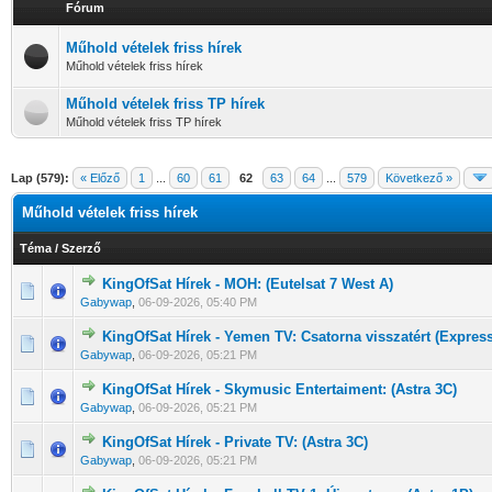
Fórum
Műhold vételek friss hírek
Műhold vételek friss hírek
Műhold vételek friss TP hírek
Műhold vételek friss TP hírek
Lap (579):
« Előző
1
...
60
61
62
63
64
...
579
Következő »
Műhold vételek friss hírek
Téma
/
Szerző
KingOfSat Hírek - MOH: (Eutelsat 7 West A)
0 Szavazat - 0 / 5 átlagban
1
2
3
4
5
Gabywap
,
06-09-2026, 05:40 PM
KingOfSat Hírek - Yemen TV: Csatorna visszatért (Expres
0 Szavazat - 0 / 5 átlagban
1
2
3
4
5
Gabywap
,
06-09-2026, 05:21 PM
KingOfSat Hírek - Skymusic Entertaiment: (Astra 3C)
0 Szavazat - 0 / 5 átlagban
1
2
3
4
5
Gabywap
,
06-09-2026, 05:21 PM
KingOfSat Hírek - Private TV: (Astra 3C)
0 Szavazat - 0 / 5 átlagban
1
2
3
4
5
Gabywap
,
06-09-2026, 05:21 PM