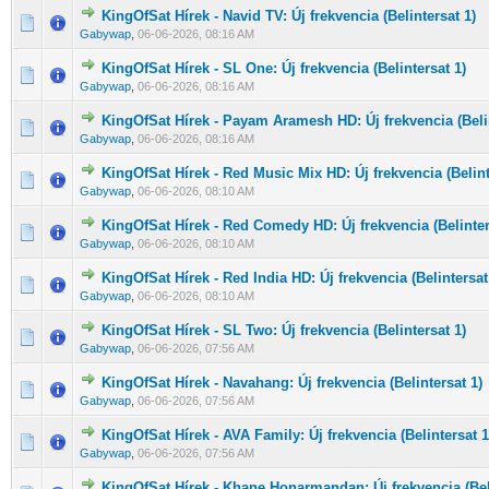
KingOfSat Hírek - Navid TV: Új frekvencia (Belintersat 1)
0 Szavazat - 0 / 5 átlagban
1
2
3
4
5
Gabywap
,
06-06-2026, 08:16 AM
KingOfSat Hírek - SL One: Új frekvencia (Belintersat 1)
0 Szavazat - 0 / 5 átlagban
1
2
3
4
5
Gabywap
,
06-06-2026, 08:16 AM
KingOfSat Hírek - Payam Aramesh HD: Új frekvencia (Belin
0 Szavazat - 0 / 5 átlagban
1
2
3
4
5
Gabywap
,
06-06-2026, 08:16 AM
KingOfSat Hírek - Red Music Mix HD: Új frekvencia (Belint
0 Szavazat - 0 / 5 átlagban
1
2
3
4
5
Gabywap
,
06-06-2026, 08:10 AM
KingOfSat Hírek - Red Comedy HD: Új frekvencia (Belinter
0 Szavazat - 0 / 5 átlagban
1
2
3
4
5
Gabywap
,
06-06-2026, 08:10 AM
KingOfSat Hírek - Red India HD: Új frekvencia (Belintersat
0 Szavazat - 0 / 5 átlagban
1
2
3
4
5
Gabywap
,
06-06-2026, 08:10 AM
KingOfSat Hírek - SL Two: Új frekvencia (Belintersat 1)
0 Szavazat - 0 / 5 átlagban
1
2
3
4
5
Gabywap
,
06-06-2026, 07:56 AM
KingOfSat Hírek - Navahang: Új frekvencia (Belintersat 1)
0 Szavazat - 0 / 5 átlagban
1
2
3
4
5
Gabywap
,
06-06-2026, 07:56 AM
KingOfSat Hírek - AVA Family: Új frekvencia (Belintersat 1
0 Szavazat - 0 / 5 átlagban
1
2
3
4
5
Gabywap
,
06-06-2026, 07:56 AM
KingOfSat Hírek - Khane Honarmandan: Új frekvencia (Beli