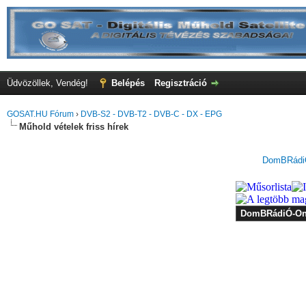
Üdvözöllek, Vendég!
Belépés
Regisztráció
GOSAT.HU Fórum
›
DVB-S2 - DVB-T2 - DVB-C - DX - EPG
Műhold vételek friss hírek
DomBRádiÓ