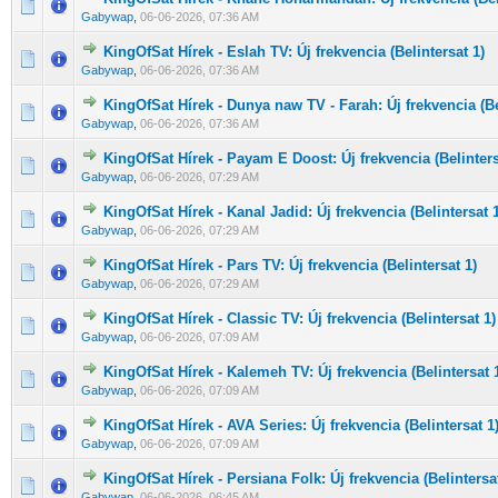
0 Szavazat - 0 / 5 átlagban
1
2
3
4
5
Gabywap
,
06-06-2026, 07:36 AM
KingOfSat Hírek - Eslah TV: Új frekvencia (Belintersat 1)
0 Szavazat - 0 / 5 átlagban
1
2
3
4
5
Gabywap
,
06-06-2026, 07:36 AM
KingOfSat Hírek - Dunya naw TV - Farah: Új frekvencia (Be
0 Szavazat - 0 / 5 átlagban
1
2
3
4
5
Gabywap
,
06-06-2026, 07:36 AM
KingOfSat Hírek - Payam E Doost: Új frekvencia (Belinters
0 Szavazat - 0 / 5 átlagban
1
2
3
4
5
Gabywap
,
06-06-2026, 07:29 AM
KingOfSat Hírek - Kanal Jadid: Új frekvencia (Belintersat 1
0 Szavazat - 0 / 5 átlagban
1
2
3
4
5
Gabywap
,
06-06-2026, 07:29 AM
KingOfSat Hírek - Pars TV: Új frekvencia (Belintersat 1)
0 Szavazat - 0 / 5 átlagban
1
2
3
4
5
Gabywap
,
06-06-2026, 07:29 AM
KingOfSat Hírek - Classic TV: Új frekvencia (Belintersat 1)
0 Szavazat - 0 / 5 átlagban
1
2
3
4
5
Gabywap
,
06-06-2026, 07:09 AM
KingOfSat Hírek - Kalemeh TV: Új frekvencia (Belintersat 
0 Szavazat - 0 / 5 átlagban
1
2
3
4
5
Gabywap
,
06-06-2026, 07:09 AM
KingOfSat Hírek - AVA Series: Új frekvencia (Belintersat 1
0 Szavazat - 0 / 5 átlagban
1
2
3
4
5
Gabywap
,
06-06-2026, 07:09 AM
KingOfSat Hírek - Persiana Folk: Új frekvencia (Belintersat
0 Szavazat - 0 / 5 átlagban
1
2
3
4
5
Gabywap
,
06-06-2026, 06:45 AM