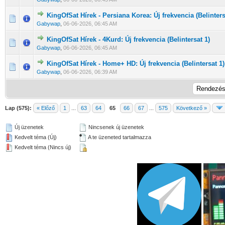
KingOfSat Hírek - Persiana Korea: Új frekvencia (Belinters
0 Szavazat - 0 / 5 átlagban
1
2
3
4
5
Gabywap
,
06-06-2026, 06:45 AM
KingOfSat Hírek - 4Kurd: Új frekvencia (Belintersat 1)
0 Szavazat - 0 / 5 átlagban
1
2
3
4
5
Gabywap
,
06-06-2026, 06:45 AM
KingOfSat Hírek - Home+ HD: Új frekvencia (Belintersat 1)
0 Szavazat - 0 / 5 átlagban
1
2
3
4
5
Gabywap
,
06-06-2026, 06:39 AM
Lap (575):
« Előző
1
...
63
64
65
66
67
...
575
Következő »
Új üzenetek
Nincsenek új üzenetek
Kedvelt téma (Új)
A te üzeneted tartalmazza
Kedvelt téma (Nincs új)