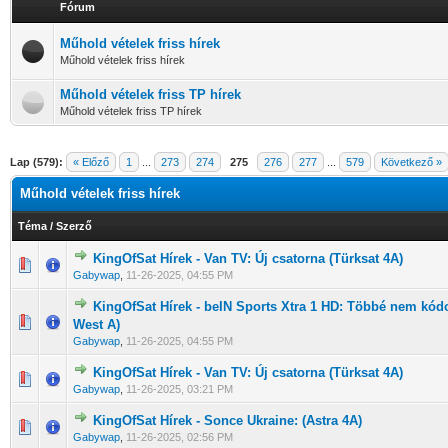
Fórum
Műhold vételek friss hírek
Műhold vételek friss hírek
Műhold vételek friss TP hírek
Műhold vételek friss TP hírek
Lap (579):
« Előző
1
...
273
274
275
276
277
...
579
Következő »
Műhold vételek friss hírek
Téma
/
Szerző
KingOfSat Hírek - Van TV: Új csatorna (Türksat 4A)
0 Szavazat - 0 / 5 átlagban
1
2
3
4
5
Gabywap
,
11-26-2025, 04:55 PM
KingOfSat Hírek - beIN Sports Xtra 1 HD: Többé nem kódol
0 Szavazat - 0 / 5 átlagban
1
2
3
4
5
West A)
Gabywap
,
11-26-2025, 04:55 PM
KingOfSat Hírek - Van TV: Új csatorna (Türksat 4A)
0 Szavazat - 0 / 5 átlagban
1
2
3
4
5
Gabywap
,
11-26-2025, 03:21 PM
KingOfSat Hírek - Sonce Ukraine: (Astra 4A)
0 Szavazat - 0 / 5 átlagban
1
2
3
4
5
Gabywap
,
11-26-2025, 02:56 PM