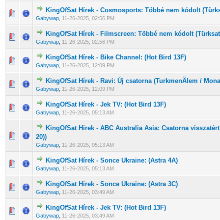
KingOfSat Hírek - Cosmosports: Többé nem kódolt (Türks
0 Szavazat - 0 / 5 átlagban
1
2
3
4
5
Gabywap
,
11-26-2025, 02:56 PM
KingOfSat Hírek - Filmscreen: Többé nem kódolt (Türksat
0 Szavazat - 0 / 5 átlagban
1
2
3
4
5
Gabywap
,
11-26-2025, 02:56 PM
KingOfSat Hírek - Bike Channel: (Hot Bird 13F)
0 Szavazat - 0 / 5 átlagban
1
2
3
4
5
Gabywap
,
11-26-2025, 12:09 PM
KingOfSat Hírek - Ravi: Új csatorna (TurkmenÄlem / Mon
0 Szavazat - 0 / 5 átlagban
1
2
3
4
5
Gabywap
,
11-26-2025, 12:09 PM
KingOfSat Hírek - Jek TV: (Hot Bird 13F)
0 Szavazat - 0 / 5 átlagban
1
2
3
4
5
Gabywap
,
11-26-2025, 05:13 AM
KingOfSat Hírek - ABC Australia Asia: Csatorna visszatért (
0 Szavazat - 0 / 5 átlagban
1
2
3
4
5
20))
Gabywap
,
11-26-2025, 05:13 AM
KingOfSat Hírek - Sonce Ukraine: (Astra 4A)
0 Szavazat - 0 / 5 átlagban
1
2
3
4
5
Gabywap
,
11-26-2025, 05:13 AM
KingOfSat Hírek - Sonce Ukraine: (Astra 3C)
0 Szavazat - 0 / 5 átlagban
1
2
3
4
5
Gabywap
,
11-26-2025, 03:49 AM
KingOfSat Hírek - Jek TV: (Hot Bird 13F)
0 Szavazat - 0 / 5 átlagban
1
2
3
4
5
Gabywap
,
11-26-2025, 03:49 AM