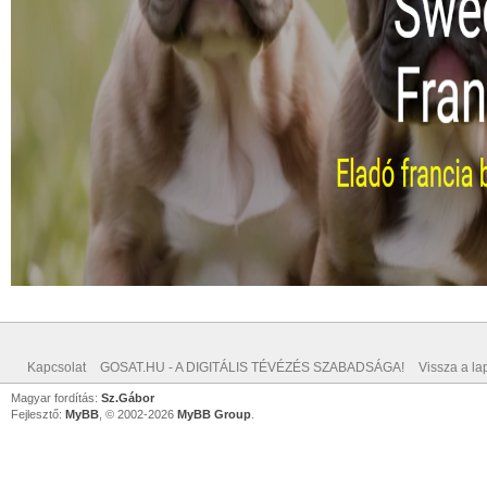
Kapcsolat
GOSAT.HU - A DIGITÁLIS TÉVÉZÉS SZABADSÁGA!
Vissza a lap
Magyar fordítás:
Sz.Gábor
Fejlesztő:
MyBB
, © 2002-2026
MyBB Group
.