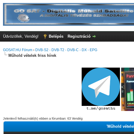
Üdvözöllek, Vendég!
Belépés
Regisztráció
GOSAT.HU Fórum
›
DVB-S2 - DVB-T2 - DVB-C - DX - EPG
Műhold vételek friss hírek
Jelenlevő felhasználó(k) ebben a fórumban: 63 Vendég
'Műhold vételek