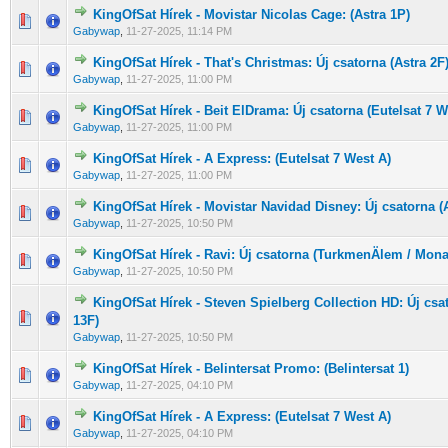
KingOfSat Hírek - Movistar Nicolas Cage: (Astra 1P)
0 Szavazat - 0 / 5 átlagban
1
2
3
4
5
Gabywap
,
11-27-2025, 11:14 PM
KingOfSat Hírek - That's Christmas: Új csatorna (Astra 2F
0 Szavazat - 0 / 5 átlagban
1
2
3
4
5
Gabywap
,
11-27-2025, 11:00 PM
KingOfSat Hírek - Beit ElDrama: Új csatorna (Eutelsat 7 W
0 Szavazat - 0 / 5 átlagban
1
2
3
4
5
Gabywap
,
11-27-2025, 11:00 PM
KingOfSat Hírek - A Express: (Eutelsat 7 West A)
0 Szavazat - 0 / 5 átlagban
1
2
3
4
5
Gabywap
,
11-27-2025, 11:00 PM
KingOfSat Hírek - Movistar Navidad Disney: Új csatorna (
0 Szavazat - 0 / 5 átlagban
1
2
3
4
5
Gabywap
,
11-27-2025, 10:50 PM
KingOfSat Hírek - Ravi: Új csatorna (TurkmenÄlem / Mon
0 Szavazat - 0 / 5 átlagban
1
2
3
4
5
Gabywap
,
11-27-2025, 10:50 PM
KingOfSat Hírek - Steven Spielberg Collection HD: Új csa
0 Szavazat - 0 / 5 átlagban
1
2
3
4
5
13F)
Gabywap
,
11-27-2025, 10:50 PM
KingOfSat Hírek - Belintersat Promo: (Belintersat 1)
0 Szavazat - 0 / 5 átlagban
1
2
3
4
5
Gabywap
,
11-27-2025, 04:10 PM
KingOfSat Hírek - A Express: (Eutelsat 7 West A)
0 Szavazat - 0 / 5 átlagban
1
2
3
4
5
Gabywap
,
11-27-2025, 04:10 PM