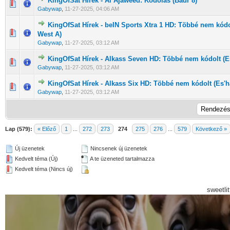
KingOfSat Hírek - Al Ajaweed: Kódolás (Badr 8)
0 Szavazat - 0 / 5 átlagban
1
2
3
4
5
Gabywap
,
11-27-2025, 04:06 AM
KingOfSat Hírek - beIN Sports Xtra 1 HD: Többé nem kódol
0 Szavazat - 0 / 5 átlagban
1
2
3
4
5
West A)
Gabywap
,
11-27-2025, 03:12 AM
KingOfSat Hírek - Alkass Seven HD: Többé nem kódolt (Es
0 Szavazat - 0 / 5 átlagban
1
2
3
4
5
Gabywap
,
11-27-2025, 03:12 AM
KingOfSat Hírek - Alkass Six HD: Többé nem kódolt (Es'ha
0 Szavazat - 0 / 5 átlagban
1
2
3
4
5
Gabywap
,
11-27-2025, 03:12 AM
Lap (579):
« Előző
1
...
272
273
274
275
276
...
579
Következő »
Új üzenetek
Nincsenek új üzenetek
Kedvelt téma (Új)
A te üzeneted tartalmazza
Kedvelt téma (Nincs új)
sweetli