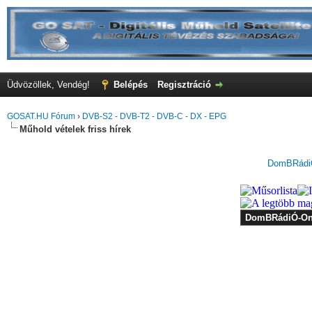
Üdvözöllek, Vendég!
Belépés
Regisztráció
GOSAT.HU Fórum
›
DVB-S2 - DVB-T2 - DVB-C - DX - EPG
Műhold vételek friss hírek
DomBRádiÓ