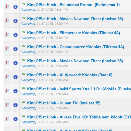
KingOfSat Hírek - Belintersat Promo: (Belintersat 1)
0 Szavazat - 0 / 5 átlagban
1
2
3
4
5
Gabywap
,
11-27-2025, 03:24 PM
KingOfSat Hírek - Movies Now and Then: (Intelsat 35)
0 Szavazat - 0 / 5 átlagban
1
2
3
4
5
Gabywap
,
11-27-2025, 03:00 PM
KingOfSat Hírek - Filmscreen: Kódolás (Türksat 4A)
0 Szavazat - 0 / 5 átlagban
1
2
3
4
5
Gabywap
,
11-27-2025, 03:00 PM
KingOfSat Hírek - Cosmosports: Kódolás (Türksat 4A)
0 Szavazat - 0 / 5 átlagban
1
2
3
4
5
Gabywap
,
11-27-2025, 03:00 PM
KingOfSat Hírek - Movies Now and Then: (Intelsat 35)
0 Szavazat - 0 / 5 átlagban
1
2
3
4
5
Gabywap
,
11-27-2025, 06:33 AM
KingOfSat Hírek - Al Ajaweed: Kódolás (Badr 8)
0 Szavazat - 0 / 5 átlagban
1
2
3
4
5
Gabywap
,
11-27-2025, 05:58 AM
KingOfSat Hírek - beIN Sports Xtra 1 HD: Kódolás (Eutels
0 Szavazat - 0 / 5 átlagban
1
2
3
4
5
Gabywap
,
11-27-2025, 05:58 AM
KingOfSat Hírek - Hunan TV: (Intelsat 35)
0 Szavazat - 0 / 5 átlagban
1
2
3
4
5
Gabywap
,
11-27-2025, 05:58 AM
KingOfSat Hírek - Alkass Five HD: Többé nem kódolt (Es'h
0 Szavazat - 0 / 5 átlagban
1
2
3
4
5
Gabywap
,
11-27-2025, 04:06 AM