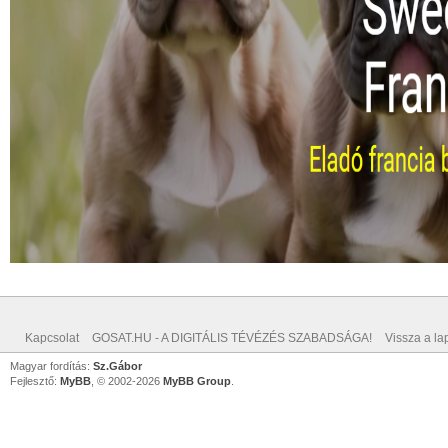
Kapcsolat
GOSAT.HU - A DIGITÁLIS TÉVÉZÉS SZABADSÁGA!
Vissza a lap
Magyar fordítás:
Sz.Gábor
Fejlesztő:
MyBB
, © 2002-2026
MyBB Group
.