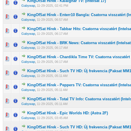
KingOfSat Hírek - Kalaignar TV: (Intelsat 17)
0 Szavazat - 0 / 5 átlagban
1
2
3
4
5
Gabywap
,
11-29-2025, 02:41 PM
KingOfSat Hírek - Enterr10 Bangla: Csatorna visszatért (In
0 Szavazat - 0 / 5 átlagban
1
2
3
4
5
Gabywap
,
11-29-2025, 06:57 AM
KingOfSat Hírek - Tabbar Hits: Csatorna visszatért (Intelsa
0 Szavazat - 0 / 5 átlagban
1
2
3
4
5
Gabywap
,
11-29-2025, 06:17 AM
KingOfSat Hírek - BRK News: Csatorna visszatért (Intelsat
0 Szavazat - 0 / 5 átlagban
1
2
3
4
5
Gabywap
,
11-29-2025, 06:17 AM
KingOfSat Hírek - Chardikla Time TV: Csatorna visszatért (
0 Szavazat - 0 / 5 átlagban
1
2
3
4
5
Gabywap
,
11-29-2025, 06:17 AM
KingOfSat Hírek - Such TV HD: Új frekvencia (Paksat MM
0 Szavazat - 0 / 5 átlagban
1
2
3
4
5
Gabywap
,
11-29-2025, 05:11 AM
KingOfSat Hírek - Peppers TV: Csatorna visszatért (Intelsa
0 Szavazat - 0 / 5 átlagban
1
2
3
4
5
Gabywap
,
11-29-2025, 05:11 AM
KingOfSat Hírek - Total TV Info: Csatorna visszatért (Intel
0 Szavazat - 0 / 5 átlagban
1
2
3
4
5
Gabywap
,
11-29-2025, 05:11 AM
KingOfSat Hírek - Epic Worlds HD: (Astra 2F)
0 Szavazat - 0 / 5 átlagban
1
2
3
4
5
Gabywap
,
11-29-2025, 03:45 AM
KingOfSat Hírek - Such TV HD: Új frekvencia (Paksat MM
0 Szavazat - 0 / 5 átlagban
1
2
3
4
5