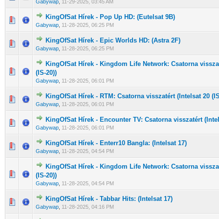
Gabywap
,
11-29-2025, 03:45 AM
KingOfSat Hírek - Pop Up HD: (Eutelsat 9B)
0 Szavazat - 0 / 5 átlagban
1
2
3
4
5
Gabywap
,
11-28-2025, 06:25 PM
KingOfSat Hírek - Epic Worlds HD: (Astra 2F)
0 Szavazat - 0 / 5 átlagban
1
2
3
4
5
Gabywap
,
11-28-2025, 06:25 PM
KingOfSat Hírek - Kingdom Life Network: Csatorna visszaté
0 Szavazat - 0 / 5 átlagban
1
2
3
4
5
(IS-20))
Gabywap
,
11-28-2025, 06:01 PM
KingOfSat Hírek - RTM: Csatorna visszatért (Intelsat 20 (IS
0 Szavazat - 0 / 5 átlagban
1
2
3
4
5
Gabywap
,
11-28-2025, 06:01 PM
KingOfSat Hírek - Encounter TV: Csatorna visszatért (Intels
0 Szavazat - 0 / 5 átlagban
1
2
3
4
5
Gabywap
,
11-28-2025, 06:01 PM
KingOfSat Hírek - Enterr10 Bangla: (Intelsat 17)
0 Szavazat - 0 / 5 átlagban
1
2
3
4
5
Gabywap
,
11-28-2025, 04:54 PM
KingOfSat Hírek - Kingdom Life Network: Csatorna visszaté
0 Szavazat - 0 / 5 átlagban
1
2
3
4
5
(IS-20))
Gabywap
,
11-28-2025, 04:54 PM
KingOfSat Hírek - Tabbar Hits: (Intelsat 17)
0 Szavazat - 0 / 5 átlagban
1
2
3
4
5
Gabywap
,
11-28-2025, 04:16 PM