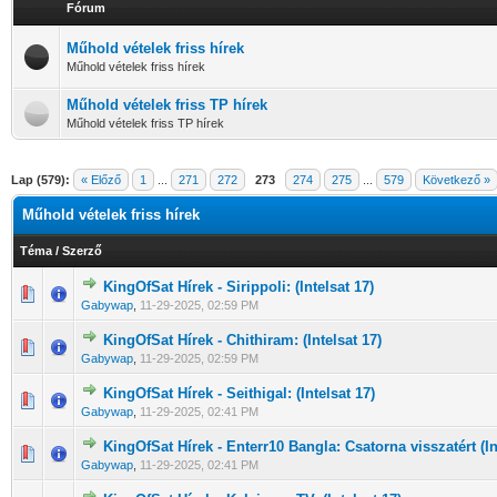
Fórum
Műhold vételek friss hírek
Műhold vételek friss hírek
Műhold vételek friss TP hírek
Műhold vételek friss TP hírek
Lap (579):
« Előző
1
...
271
272
273
274
275
...
579
Következő »
Műhold vételek friss hírek
Téma
/
Szerző
KingOfSat Hírek - Sirippoli: (Intelsat 17)
0 Szavazat - 0 / 5 átlagban
1
2
3
4
5
Gabywap
,
11-29-2025, 02:59 PM
KingOfSat Hírek - Chithiram: (Intelsat 17)
0 Szavazat - 0 / 5 átlagban
1
2
3
4
5
Gabywap
,
11-29-2025, 02:59 PM
KingOfSat Hírek - Seithigal: (Intelsat 17)
0 Szavazat - 0 / 5 átlagban
1
2
3
4
5
Gabywap
,
11-29-2025, 02:41 PM
KingOfSat Hírek - Enterr10 Bangla: Csatorna visszatért (In
0 Szavazat - 0 / 5 átlagban
1
2
3
4
5
Gabywap
,
11-29-2025, 02:41 PM