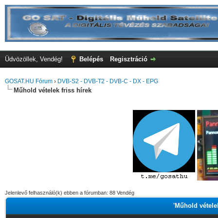
Üdvözöllek, Vendég!
Belépés
Regisztráció
GOSAT.HU Fórum
›
DVB-S2 - DVB-T2 - DVB-C - DX - EPG
Műhold vételek friss hírek
Jelenlevő felhasználó(k) ebben a fórumban: 88 Vendég
'Műhold vételek