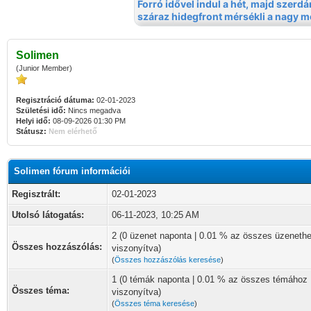
Solimen
(Junior Member)
Regisztráció dátuma:
02-01-2023
Születési idő:
Nincs megadva
Helyi idő:
08-09-2026 01:30 PM
Státusz:
Nem elérhető
Solimen fórum információi
Regisztrált:
02-01-2023
Utolsó látogatás:
06-11-2023, 10:25 AM
2 (0 üzenet naponta | 0.01 % az összes üzeneth
Összes hozzászólás:
viszonyítva)
(
Összes hozzászólás keresése
)
1 (0 témák naponta | 0.01 % az összes témához
Összes téma:
viszonyítva)
(
Összes téma keresése
)