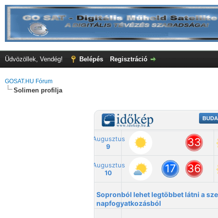
Üdvözöllek, Vendég!
Belépés
Regisztráció
GOSAT.HU Fórum
Solimen profilja